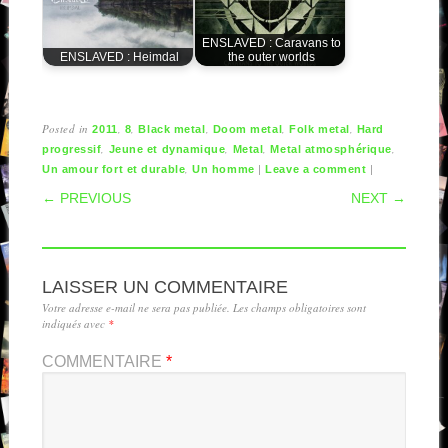
ENSLAVED : Caravans to
ENSLAVED : Heimdal
the outer worlds
Posted in
,
,
,
,
,
2011
8
Black metal
Doom metal
Folk metal
Hard
,
,
,
,
progressif
Jeune et dynamique
Metal
Metal atmosphérique
,
|
|
Un amour fort et durable
Un homme
Leave a comment
POST NAVIGATION
← PREVIOUS
NEXT →
LAISSER UN COMMENTAIRE
Votre adresse e-mail ne sera pas publiée.
Les champs obligatoires sont
indiqués avec
*
COMMENTAIRE
*