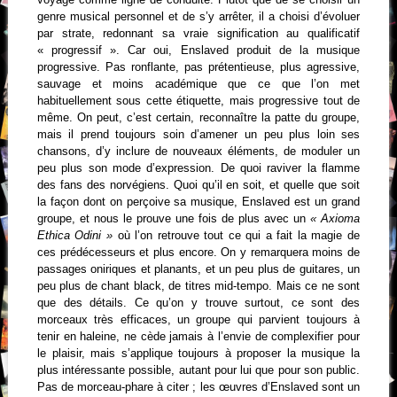
genre musical personnel et de s’y arrêter, il a choisi d’évoluer
par strate, redonnant sa vraie signification au qualificatif
« progressif ». Car oui, Enslaved produit de la musique
progressive. Pas ronflante, pas prétentieuse, plus agressive,
sauvage et moins académique que ce que l’on met
habituellement sous cette étiquette, mais progressive tout de
même. On peut, c’est certain, reconnaître la patte du groupe,
mais il prend toujours soin d’amener un peu plus loin ses
chansons, d’y inclure de nouveaux éléments, de moduler un
peu plus son mode d’expression. De quoi raviver la flamme
des fans des norvégiens. Quoi qu’il en soit, et quelle que soit
la façon dont on perçoive sa musique, Enslaved est un grand
groupe, et nous le prouve une fois de plus avec un
« Axioma
Ethica Odini »
où l’on retrouve tout ce qui a fait la magie de
ces prédécesseurs et plus encore. On y remarquera moins de
passages oniriques et planants, et un peu plus de guitares, un
peu plus de chant black, de titres mid-tempo. Mais ce ne sont
que des détails. Ce qu’on y trouve surtout, ce sont des
morceaux très efficaces, un groupe qui parvient toujours à
tenir en haleine, ne cède jamais à l’envie de complexifier pour
le plaisir, mais s’applique toujours à proposer la musique la
plus intéressante possible, autant pour lui que pour son public.
Pas de morceau-phare à citer ; les œuvres d’Enslaved sont un