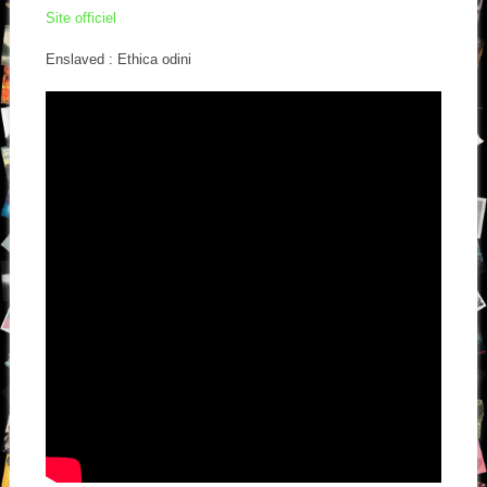
Site officiel
Enslaved : Ethica odini