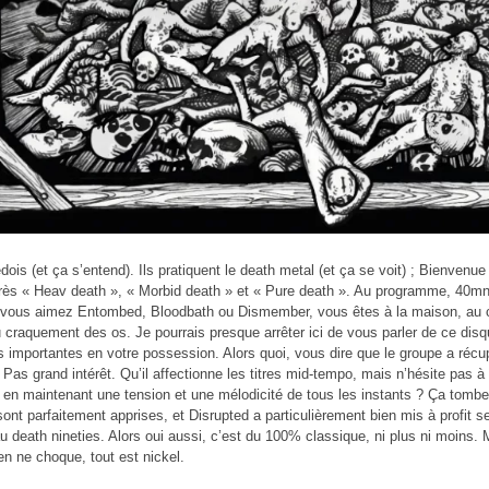
édois (et ça s’entend). Ils pratiquent le death metal (et ça se voit) ; Bienvenu
rès « Heav death », « Morbid death » et « Pure death ». Au programme, 40mn
Si vous aimez Entombed, Bloodbath ou Dismember, vous êtes à la maison, au co
u craquement des os. Je pourrais presque arrêter ici de vous parler de ce dis
s importantes en votre possession. Alors quoi, vous dire que le groupe a récu
 Pas grand intérêt. Qu’il affectionne les titres mid-tempo, mais n’hésite pas à
 en maintenant une tension et une mélodicité de tous les instants ? Ça tombe 
sont parfaitement apprises, et Disrupted a particulièrement bien mis à profit s
 death nineties. Alors oui aussi, c’est du 100% classique, ni plus ni moins. Mai
en ne choque, tout est nickel.