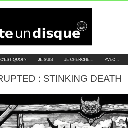
C’EST QUOI ?
JE SUIS
JE CHERCHE…
AVEC…
RUPTED : STINKING DEATH