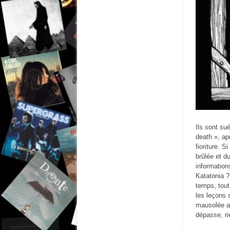
Ils sont su
death », ap
fioriture. 
brûlée et d
information
Katatonia ?
temps, tout
les leçons 
mausolée au
dépasse, ri