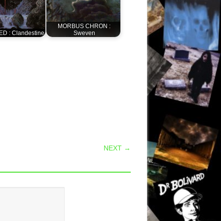
MORBUS CHRON :
 : Clandestine
Sweven
NEXT →