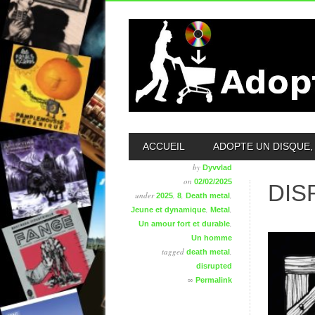
MAIN MENU
ACCUEIL
ADOPTE UN DISQUE, 
by
Dyvvlad
on
02/02/2025
DIS
under
,
,
,
2025
8
Death metal
,
,
Jeune et dynamique
Metal
,
Un amour fort et durable
Un homme
tagged
,
death metal
disrupted
∞
Permalink