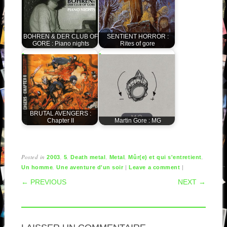
BOHREN & DER CLUB OF
SENTIENT HORROR :
GORE : Piano nights
Rites of gore
BRUTAL AVENGERS :
Chapter II
Martin Gore : MG
Posted in
,
,
,
,
,
2003
5
Death metal
Metal
Mûr(e) et qui s'entretient
,
|
|
Un homme
Une aventure d'un soir
Leave a comment
POST NAVIGATION
← PREVIOUS
NEXT →