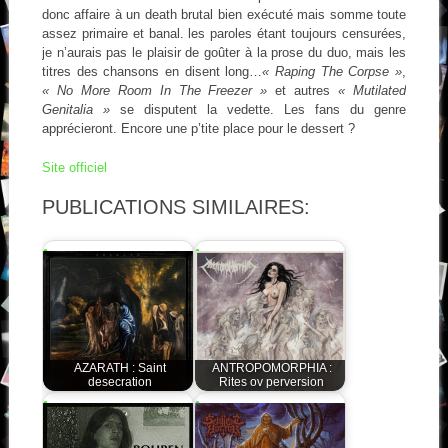
donc affaire à un death brutal bien exécuté mais somme toute
assez primaire et banal. les paroles étant toujours censurées,
je n’aurais pas le plaisir de goûter à la prose du duo, mais les
titres des chansons en disent long…
« Raping The Corpse »
,
« No More Room In The Freezer »
et autres
« Mutilated
Genitalia »
se disputent la vedette. Les fans du genre
apprécieront. Encore une p’tite place pour le dessert ?
Site officiel
PUBLICATIONS SIMILAIRES:
AZARATH : Saint
ANTROPOMORPHIA :
desecration
Rites ov perversion