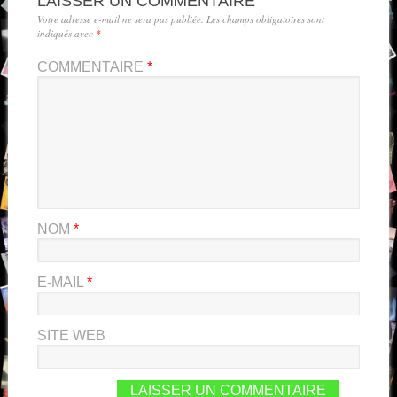
LAISSER UN COMMENTAIRE
Votre adresse e-mail ne sera pas publiée.
Les champs obligatoires sont
indiqués avec
*
COMMENTAIRE
*
NOM
*
E-MAIL
*
SITE WEB