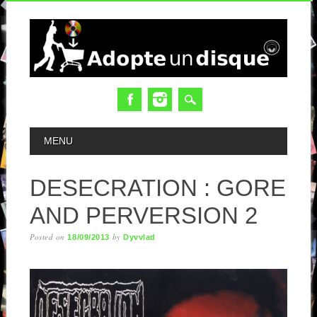
MAIN MENU
MENU
DESECRATION : GORE
AND PERVERSION 2
Posted on
by
18/09/2013
Dyvvlad