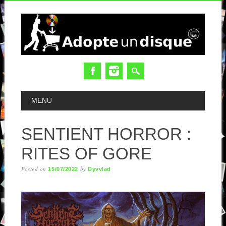
MAIN MENU
MENU
SENTIENT HORROR :
RITES OF GORE
Posted on
by
15/07/2022
Dyvvlad