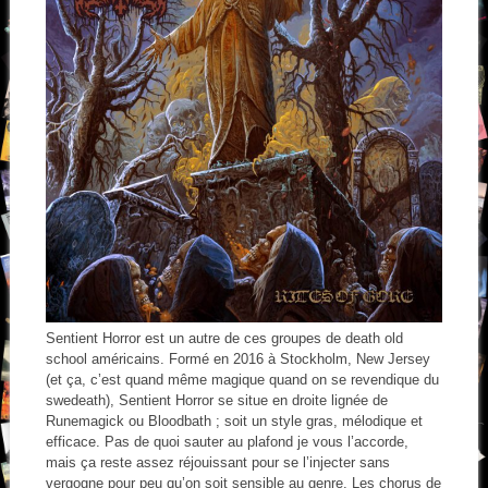
Sentient Horror est un autre de ces groupes de death old
school américains. Formé en 2016 à Stockholm, New Jersey
(et ça, c’est quand même magique quand on se revendique du
swedeath), Sentient Horror se situe en droite lignée de
Runemagick ou Bloodbath ; soit un style gras, mélodique et
efficace. Pas de quoi sauter au plafond je vous l’accorde,
mais ça reste assez réjouissant pour se l’injecter sans
vergogne pour peu qu’on soit sensible au genre. Les chorus de