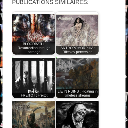
PUBLICATIONS SIMILAIRES:
BLOODBATH :
Resurrection through
ANTROPOMORPHIA :
carnage
Rites ov perversion
LIE IN RUINS : Floating in
FREITOT : Freitot
timeless streams