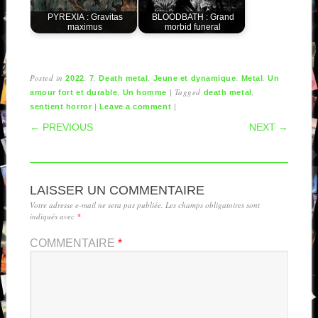
PYREXIA : Gravitas
BLOODBATH : Grand
maximus
morbid funeral
Posted in
,
,
,
,
,
2022
7
Death metal
Jeune et dynamique
Metal
Un
,
|
Tagged
,
amour fort et durable
Un homme
death metal
|
|
sentient horror
Leave a comment
POST NAVIGATION
← PREVIOUS
NEXT →
LAISSER UN COMMENTAIRE
Votre adresse e-mail ne sera pas publiée.
Les champs obligatoires sont
indiqués avec
*
COMMENTAIRE
*