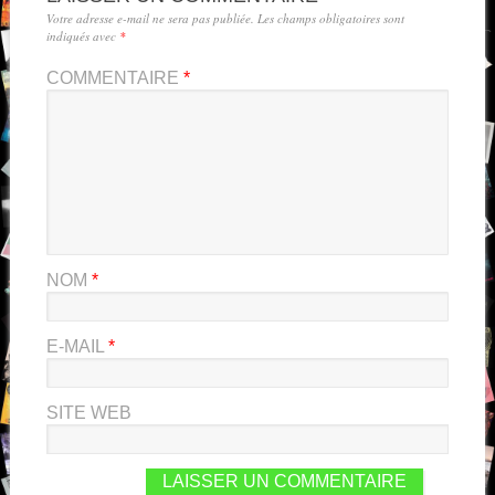
Votre adresse e-mail ne sera pas publiée.
Les champs obligatoires sont
indiqués avec
*
COMMENTAIRE
*
NOM
*
E-MAIL
*
SITE WEB