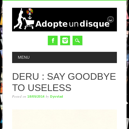
MAIN MENU
MENU
DERU : SAY GOODBYE
TO USELESS
Posted on
by
18/05/2014
Dyvvlad