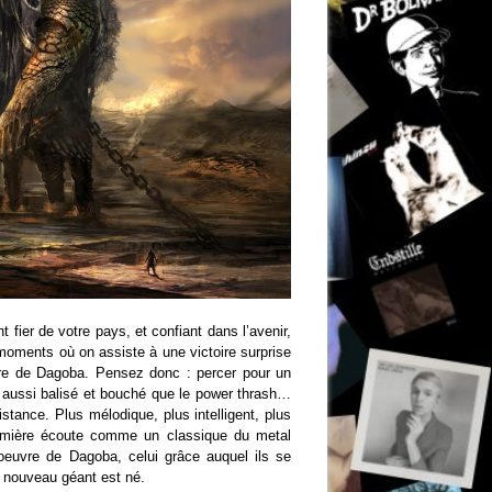
 fier de votre pays, et confiant dans l’avenir,
moments où on assiste à une victoire surprise
toire de Dagoba. Pensez donc : percer pour un
e aussi balisé et bouché que le power thrash…
istance. Plus mélodique, plus intelligent, plus
première écoute comme un classique du metal
’oeuvre de Dagoba, celui grâce auquel ils se
 nouveau géant est né.