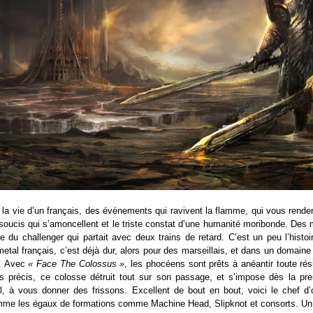
s la vie d’un français, des événements qui ravivent la flamme, qui vous rendent
soucis qui s’amoncellent et le triste constat d’une humanité moribonde. Des 
e du challenger qui partait avec deux trains de retard. C’est un peu l’his
etal français, c’est déjà dur, alors pour des marseillais, et dans un domain
t. Avec
« Face The Colossus »
, les phocéens sont prêts à anéantir toute rés
us précis, ce colosse détruit tout sur son passage, et s’impose dès la 
al, à vous donner des frissons. Excellent de bout en bout, voici le chef d
mme les égaux de formations comme Machine Head, Slipknot et consorts. Un