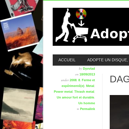
MAIN MENU
ACCUEIL
ADOPTE UN DISQUE, 
by
Dyvvlad
on
18/09/2013
DAG
under
,
,
2008
8
Ferme et
,
,
expérimenté(e)
Metal
,
,
Power metal
Thrash metal
,
Un amour fort et durable
Un homme
∞
Permalink