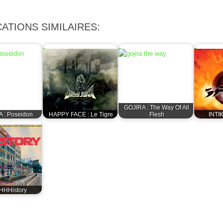
ATIONS SIMILAIRES:
GOJIRA : The Way Of All
 : Poseidon
HAPPY FACE : Le Tigre
Flesh
INTIK
 HHHistory