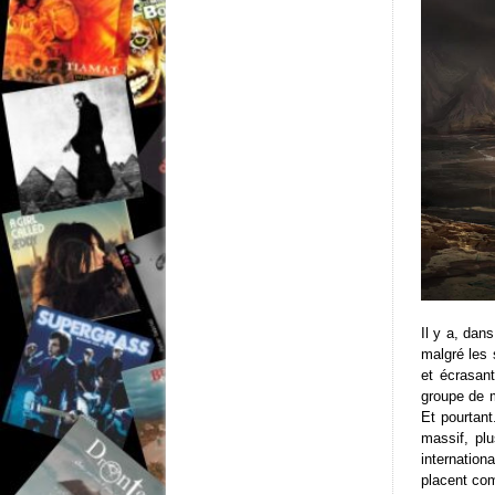
Il y a, dan
malgré les 
et écrasant
groupe de m
Et pourtan
massif, pl
internation
placent co