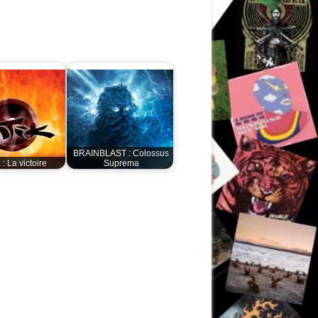
BRAINBLAST : Colossus
 : La victoire
Suprema