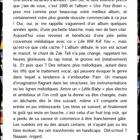
que j’aie de vous, c’est 1995 et l’album
« Use Your Brain »
,
pour moi comme pour beaucoup votre meilleur album, et
certainement votre plus grande réussite commerciale à ce jour
! Oui, oui, je me rappelle vaguement d’un album quelques
années après, d’une pochette blanche, mais rien de bien clair.
Aujourd’hui vous revenez et bénéficiez d’une jolie petite
couverture médiatique avec ce
« Life Will Kill You »
, mais
qu’est-ce que cela cache ? L’album débute, le son est actuel
et massif, le chant de Zak Tell n’a pas changé, rappelant les
heures glorieuses du rap metal, le groove est (relativement)
là…Et puis quoi ? Des refrains plus mélodiques, autant dans
les riffs que le traitement vocal, qui peuvent évoquer le genre
dans lequel a tendance à s’embourber Pain. Un manque
d’imagination flagrant dans les structures, les instrumentations
ou les lignes mélodiques. Arrive un
« Little Baby »
plus électro
et ambitieux et l’on croît que la donne va être changée, mais
on déchante dès le titre suivant, même s’il comporte une
entrée en jeu intéressante. Les titres se suivent, et finalement
le goût qui reste en bouche, c’est celui d’un fruit trop mûr, qui
a perdu de sa saveur et commence à être franchement gâté.
Les suédois ont eu des atouts certains, et n’ayant pas su les
faire évoluer, les ont transformés en handicaps. Old-school ?
Naaaan, ringard.