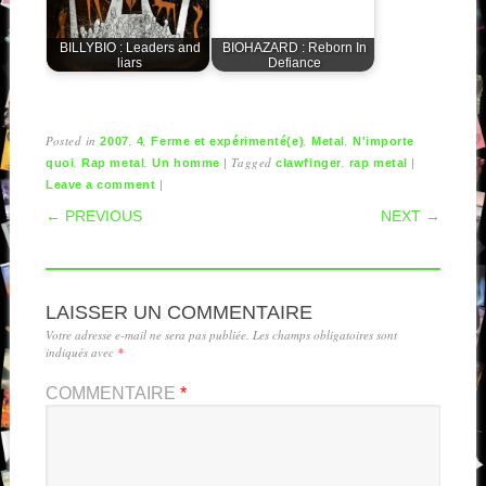
BILLYBIO : Leaders and
BIOHAZARD : Reborn In
liars
Defiance
Posted in
,
,
,
,
2007
4
Ferme et expérimenté(e)
Metal
N'importe
,
,
|
Tagged
,
|
quoi
Rap metal
Un homme
clawfinger
rap metal
|
Leave a comment
POST NAVIGATION
← PREVIOUS
NEXT →
LAISSER UN COMMENTAIRE
Votre adresse e-mail ne sera pas publiée.
Les champs obligatoires sont
indiqués avec
*
COMMENTAIRE
*