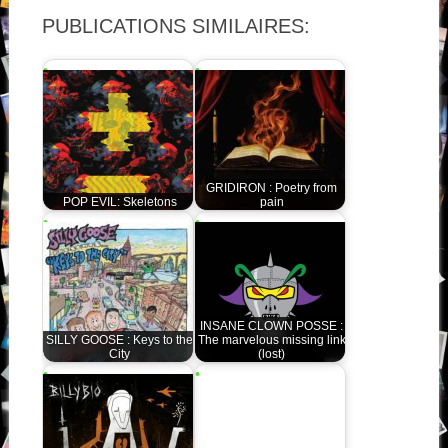
PUBLICATIONS SIMILAIRES:
GRIDIRON : Poetry from
POP EVIL: Skeletons
pain
INSANE CLOWN POSSE :
SILLY GOOSE : Keys to the
The marvelous missing link
City
(lost)