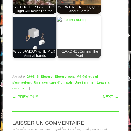
AFTERLIFE SLAVE : The
SLOWTHAI : Nothing great
light will never find me
about Britain
WILL SAMSON & HEIMER :
KLAXONS : Surfing The
Animal hands
Void
Posted in
,
,
,
,
2003
6
Electro
Electro pop
Mûr(e) et qui
,
,
|
s'entretient
Une aventure d'un soir
Une femme
Leave a
|
comment
POST NAVIGATION
← PREVIOUS
NEXT →
LAISSER UN COMMENTAIRE
Votre adresse e-mail ne sera pas publiée.
Les champs obligatoires sont