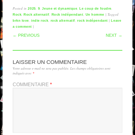
Posted in
,
,
,
,
2025
9
Jeune et dynamique
Le coup de foudre
,
,
,
|
Tagged
Rock
Rock alternatif
Rock indépendant
Un homme
,
,
,
|
brkn love
indie rock
rock alternatif
rock indépendant
Leave
|
a comment
POST NAVIGATION
← PREVIOUS
NEXT →
LAISSER UN COMMENTAIRE
Votre adresse e-mail ne sera pas publiée.
Les champs obligatoires sont
indiqués avec
*
COMMENTAIRE
*