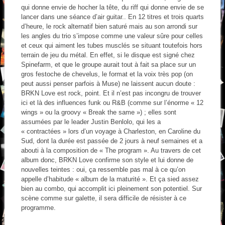
qui donne envie de hocher la tête, du riff qui donne envie de se
lancer dans une séance d’air guitar.. En 12 titres et trois quarts
d’heure, le rock alternatif bien saturé mais au son arrondi sur
les angles du trio s’impose comme une valeur sûre pour celles
et ceux qui aiment les tubes musclés se situant toutefois hors
terrain de jeu du métal. En effet, si le disque est signé chez
Spinefarm, et que le groupe aurait tout à fait sa place sur un
gros festoche de chevelus, le format et la voix très pop (on
peut aussi penser parfois à Muse) ne laissent aucun doute :
BRKN Love est rock, point. Et il n’est pas incongru de trouver
ici et là des influences funk ou R&B (comme sur l’énorme « 12
wings » ou la groovy « Break the same ») ; elles sont
assumées par le leader Justin Benlolo, qui les a
« contractées » lors d’un voyage à Charleston, en Caroline du
Sud, dont la durée est passée de 2 jours à neuf semaines et a
abouti à la composition de « The program ». Au travers de cet
album donc, BRKN Love confirme son style et lui donne de
nouvelles teintes : oui, ça ressemble pas mal à ce qu’on
appelle d’habitude « album de la maturité ». Et ça sied assez
bien au combo, qui accomplit ici pleinement son potentiel. Sur
scène comme sur galette, il sera difficile de résister à ce
programme.