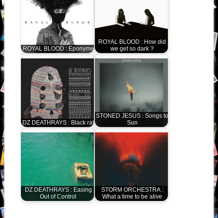
ROYAL BLOOD : How did
ROYAL BLOOD : Eponyme
we get so dark ?
STONED JESUS : Songs to
DZ DEATHRAYS : Black rat
Sun
DZ DEATHRAYS : Easing
STORM ORCHESTRA :
Out of Control
What a time to be alive