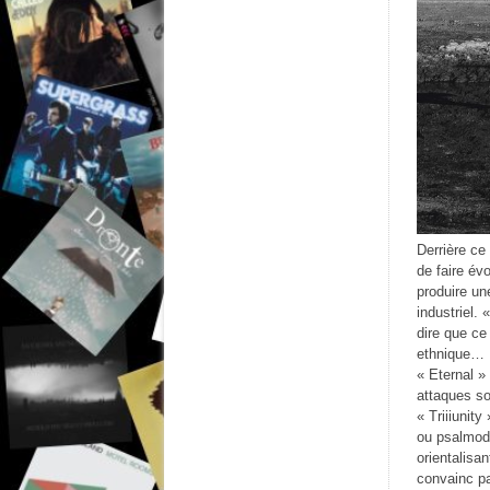
Derrière ce
de faire év
produire un
industriel.
dire que ce
ethnique… B
« Eternal »
attaques son
« Triiiunity
ou psalmodi
orientalisa
convainc pas