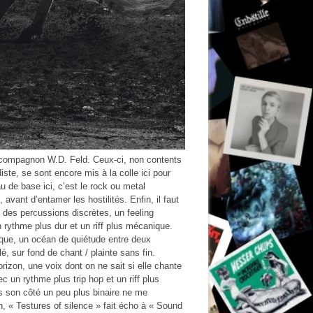
e compagnon W.D. Feld. Ceux-ci, non contents
te, se sont encore mis à la colle ici pour
de base ici, c’est le rock ou metal
avant d’entamer les hostilités. Enfin, il faut
s, des percussions discrètes, un feeling
rythme plus dur et un riff plus mécanique.
ique, un océan de quiétude entre deux
é, sur fond de chant / plainte sans fin.
horizon, une voix dont on ne sait si elle chante
 un rythme plus trip hop et un riff plus
ais son côté un peu plus binaire ne me
in, « Testures of silence » fait écho à « Sound