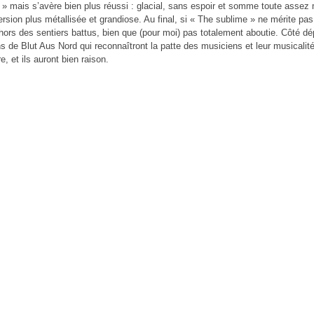
 » mais s’avère bien plus réussi : glacial, sans espoir et somme toute assez m
rsion plus métallisée et grandiose. Au final, si « The sublime » ne mérite pas
hors des sentiers battus, bien que (pour moi) pas totalement aboutie. Côté d
ns de Blut Aus Nord qui reconnaîtront la patte des musiciens et leur musicalit
e, et ils auront bien raison.