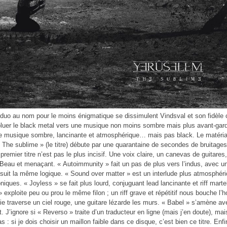
 duo au nom pour le moins énigmatique se dissimulent Vindsval et son fidèl
oluer le black metal vers une musique non moins sombre mais plus avant-gardis
e musique sombre, lancinante et atmosphérique… mais pas black. Le matériau 
 « The sublime » (le titre) débute par une quarantaine de secondes de bruitages, 
 premier titre n’est pas le plus incisif. Une voix claire, un canevas de guitare
eau et menaçant. « Autoimmunity » fait un pas de plus vers l’indus, avec un 
 suit la même logique. « Sound over matter » est un interlude plus atmosphér
iques. « Joyless » se fait plus lourd, conjuguant lead lancinante et riff martel
 » exploite peu ou prou le même filon ; un riff grave et répétitif nous bouche l’
e traverse un ciel rouge, une guitare lézarde les murs. « Babel » s’amène avec
nt. J’ignore si « Reverso » traite d’un traducteur en ligne (mais j’en doute), m
 : si je dois choisir un maillon faible dans ce disque, c’est bien ce titre. Enf