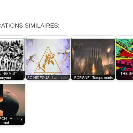
ATIONS SIMILAIRES:
ING MIST :
THE SA
onyme
SO HIDEOUS : Laurestine
BORGNE : Temps morts
CH : Memory
ternal