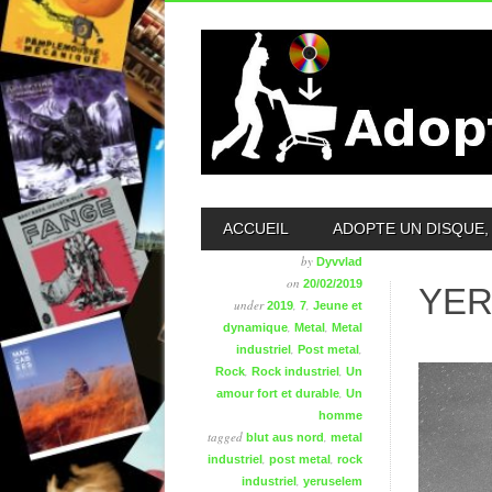
MAIN MENU
ACCUEIL
ADOPTE UN DISQUE, 
by
Dyvvlad
on
20/02/2019
YER
under
,
,
2019
7
Jeune et
,
,
dynamique
Metal
Metal
,
,
industriel
Post metal
,
,
Rock
Rock industriel
Un
,
amour fort et durable
Un
homme
tagged
,
blut aus nord
metal
,
,
industriel
post metal
rock
,
industriel
yeruselem