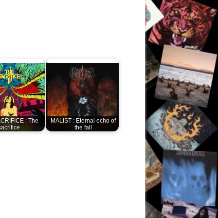
CRIFICE : The
MALIST : Eternal echo of
sacrifice
the fall