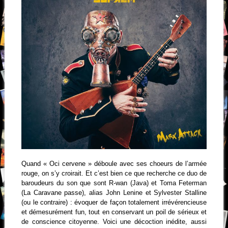
Quand « Oci cervene » déboule avec ses choeurs de l’armée
rouge, on s’y croirait.
Et c’est bien ce que recherche ce duo de
baroudeurs du son que sont R-wan (Java) et Toma Feterman
(La Caravane passe), alias John Lenine et Sylvester Stalline
(ou le contraire) : évoquer de façon totalement irrévérencieuse
et démesurément fun, tout en conservant un poil de sérieux et
de conscience citoyenne. Voici une décoction inédite, aussi