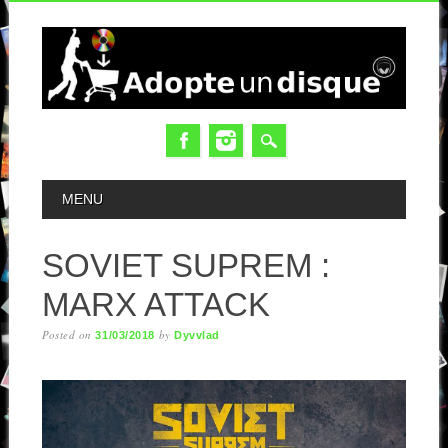
MAIN MENU
MENU
SOVIET SUPREM :
MARX ATTACK
Posted on
by
31/03/2018
Dyvvlad