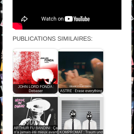
PUBLICATIONS SIMILAIRES:
JOHN LORD FONDA :
Debaser
ASTRE : Erase everything
ARTHUR FU BANDINI : Ça
n’a jamais été mieux avant
KOMPROMAT : Traum und