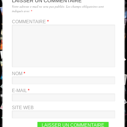
LAISSER UN COMMENTAIRE
Votre adresse e-mail ne sera pas publiée.
Les champs obligatoires sont
indiqués avec
*
COMMENTAIRE
*
NOM
*
E-MAIL
*
SITE WEB