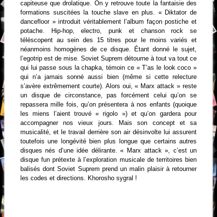
capiteuse que drolatique. On y retrouve toute la fantaisie des
formations suscitées la touche slave en plus. « Diktator de
dancefloor » introduit véritablement l’album façon postiche et
potache. Hip-hop, electro, punk et chanson rock se
téléscopent au sein des 15 titres pour le moins variés et
néanmoins homogènes de ce disque. Étant donné le sujet,
l’egotrip est de mise. Soviet Suprem détourne à tout va tout ce
qui lui passe sous la chapka, témoin ce « T’as le look coco »
qui n’a jamais sonné aussi bien (même si cette relecture
s’avère extrêmement courte). Alors oui, « Marx attack » reste
un disque de circonstance, pas forcément celui qu’on se
repassera mille fois, qu’on présentera à nos enfants (quoique
les miens l’aient trouvé « rigolo ») et qu’on gardera pour
accompagner nos vieux jours. Mais son concept et sa
musicalité, et le travail derrière son air désinvolte lui assurent
toutefois une longévité bien plus longue que certains autres
disques nés d’une idée délirante. « Marx attack », c’est un
disque fun prétexte à l’exploration musicale de territoires bien
balisés dont Soviet Suprem prend un malin plaisir à retourner
les codes et directions.
K
horosho sygral !