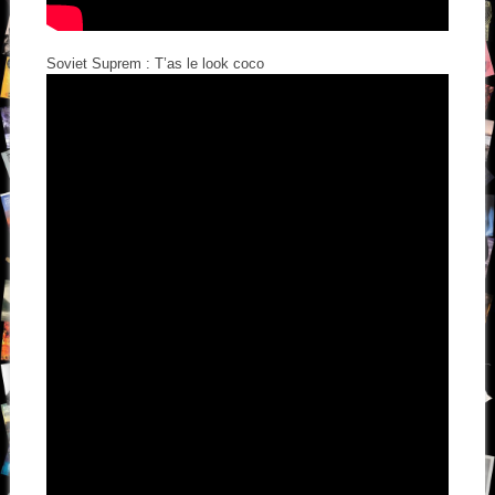
Soviet Suprem : T’as le look coco