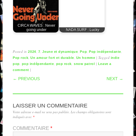
CIRCA WAVES : Never
going under
NADA SURF : Lucky
Posted in
,
,
,
,
,
2024
7
Jeune et dynamique
Pop
Pop indépendante
,
,
|
Tagged
Pop rock
Un amour fort et durable
Un homme
indie
,
,
,
|
pop
pop indépendante
pop rock
snow patrol
Leave a
|
comment
POST NAVIGATION
← PREVIOUS
NEXT →
LAISSER UN COMMENTAIRE
Votre adresse e-mail ne sera pas publiée.
Les champs obligatoires sont
indiqués avec
*
COMMENTAIRE
*