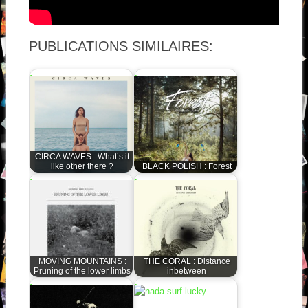
PUBLICATIONS SIMILAIRES:
CIRCA WAVES : What’s it
like other there ?
BLACK POLISH : Forest
MOVING MOUNTAINS :
THE CORAL : Distance
Pruning of the lower limbs
inbetween