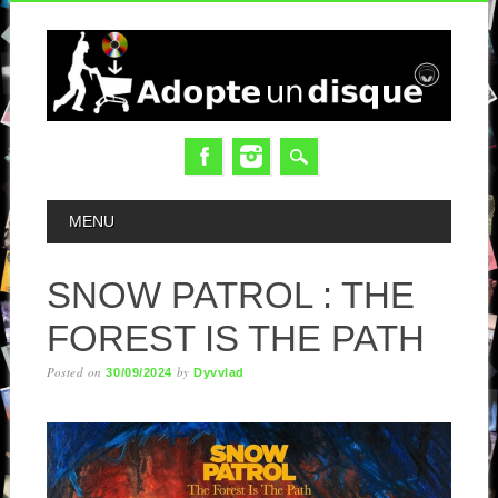
MAIN MENU
MENU
SNOW PATROL : THE
FOREST IS THE PATH
Posted on
by
30/09/2024
Dyvvlad