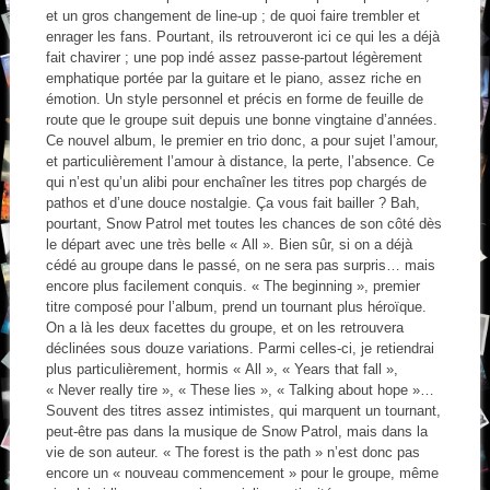
et un gros changement de line-up ; de quoi faire trembler et
enrager les fans. Pourtant, ils retrouveront ici ce qui les a déjà
fait chavirer ; une pop indé assez passe-partout légèrement
emphatique portée par la guitare et le piano, assez riche en
émotion. Un style personnel et précis en forme de feuille de
route que le groupe suit depuis une bonne vingtaine d’années.
Ce nouvel album, le premier en trio donc, a pour sujet l’amour,
et particulièrement l’amour à distance, la perte, l’absence. Ce
qui n’est qu’un alibi pour enchaîner les titres pop chargés de
pathos et d’une douce nostalgie. Ça vous fait bailler ? Bah,
pourtant, Snow Patrol met toutes les chances de son côté dès
le départ avec une très belle « All ». Bien sûr, si on a déjà
cédé au groupe dans le passé, on ne sera pas surpris… mais
encore plus facilement conquis. « The beginning », premier
titre composé pour l’album, prend un tournant plus héroïque.
On a là les deux facettes du groupe, et on les retrouvera
déclinées sous douze variations. Parmi celles-ci, je retiendrai
plus particulièrement, hormis « All », « Years that fall »,
« Never really tire », « These lies », « Talking about hope »…
Souvent des titres assez intimistes, qui marquent un tournant,
peut-être pas dans la musique de Snow Patrol, mais dans la
vie de son auteur. « The forest is the path » n’est donc pas
encore un « nouveau commencement » pour le groupe, même