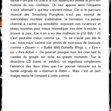
bande n’ont pas ce côté à la fois adolescent rebelle et je-m’en-
foutiste de ses confrères. On leur appose alors l’étiquette
« rock alternatif » qui leur convient mieux. Car si le parcours
musical des Smashing Pumpkins n’est pas exempt de
mémorables montées d’adrénaline, la formation n’a jamais
cherché à cacher sa sensibilité, exposant ses cicatrices et
plaies ouvertes pour mieux revendiquer son droit à exister, à
trouver la paix. Car il en a eu des malheurs le p’tit Billy ! Et
c’est peut-être mieux comme ça… Si tel n’avait pas été le
cas, nous nous serions vus privés de morceaux de bravoure
comme
« Disarm », « Bullet With Butterfly Wings »
,
« Eye »
ou
« Ava Adore »
. On pourrait presque tous les citer tant la
carrière du groupe est riche en grands moments. Sur le
deuxième CD (rares et inédits), on regrettera simplement
l’absence des deux titres que l’on pouvait retrouver sur la
bande originale de «
Batman & Robin »
. Mais c’est un bien
maigre reproche comparé à cette somme…