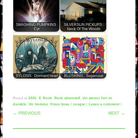
SMASHING PUMPKINS :
SILVERSUN PICKUPS :
Cyr
Neck Of The Woods
SYLOSIS : Dormant heart
BLUSHING : Sugarcoat
Posted in
,
,
,
,
2001
8
Rock
Rock alternatif
Un amour fort et
,
,
|
|
durable
Un homme
Vieux beau / cougar
Leave a comment
POST NAVIGATION
← PREVIOUS
NEXT →