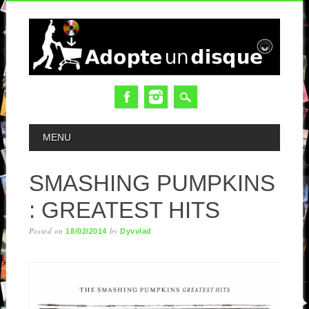
MAIN MENU
MENU
SMASHING PUMPKINS
: GREATEST HITS
Posted on
by
18/02/2014
Dyvvlad