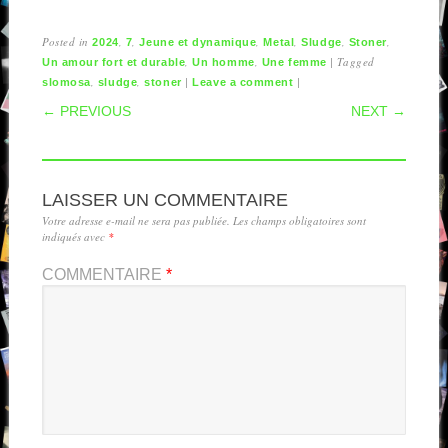
Posted in
,
,
,
,
,
,
2024
7
Jeune et dynamique
Metal
Sludge
Stoner
,
,
|
Tagged
Un amour fort et durable
Un homme
Une femme
,
,
|
|
slomosa
sludge
stoner
Leave a comment
POST NAVIGATION
← PREVIOUS
NEXT →
LAISSER UN COMMENTAIRE
Votre adresse e-mail ne sera pas publiée.
Les champs obligatoires sont
indiqués avec
*
COMMENTAIRE
*