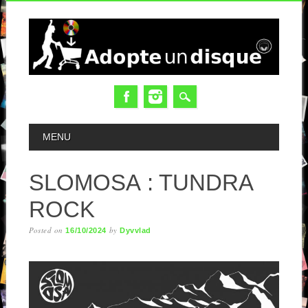
MAIN MENU
MENU
SLOMOSA : TUNDRA
ROCK
Posted on
by
16/10/2024
Dyvvlad