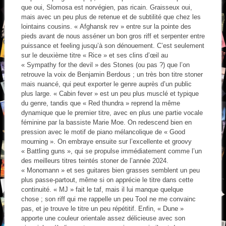
que oui, Slomosa est norvégien, pas ricain. Graisseux oui,
mais avec un peu plus de retenue et de subtilité que chez les
lointains cousins. « Afghansk rev » entre sur la pointe des
pieds avant de nous asséner un bon gros riff et serpenter entre
puissance et feeling jusqu’à son dénouement. C’est seulement
sur le deuxième titre « Rice » et ses clins d’œil au
« Sympathy for the devil » des Stones (ou pas ?) que l’on
retrouve la voix de Benjamin Berdous ; un très bon titre stoner
mais nuancé, qui peut exporter le genre auprès d’un public
plus large. « Cabin fever » est un peu plus musclé et typique
du genre, tandis que « Red thundra » reprend la même
dynamique que le premier titre, avec en plus une partie vocale
féminine par la bassiste Marie Moe. On redescend bien en
pression avec le motif de piano mélancolique de « Good
mourning ». On embraye ensuite sur l’excellente et groovy
« Battling guns », qui se propulse immédiatement comme l’un
des meilleurs titres teintés stoner de l’année 2024.
« Monomann » et ses guitares bien grasses semblent un peu
plus passe-partout, même si on apprécie le titre dans cette
continuité. « MJ » fait le taf, mais il lui manque quelque
chose ; son riff qui me rappelle un peu Tool ne me convainc
pas, et je trouve le titre un peu répétitif. Enfin, « Dune »
apporte une couleur orientale assez délicieuse avec son