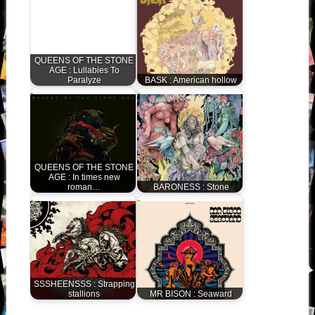
QUEENS OF THE STONE
AGE : Lullabies To
Paralyze
BASK : American hollow
QUEENS OF THE STONE
AGE : In times new
roman…
BARONESS : Stone
SSSHEENSSS : Strapping
stallions
MR BISON : Seaward