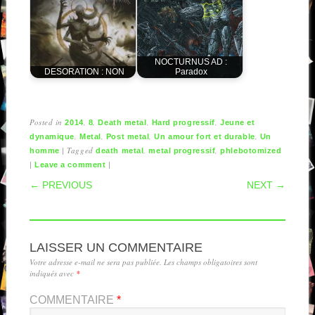
NOCTURNUS AD :
DESORATION : NON
Paradox
Posted in
,
,
,
,
2014
8
Death metal
Hard progressif
Jeune et
,
,
,
,
dynamique
Metal
Post metal
Un amour fort et durable
Un
|
Tagged
,
,
homme
death metal
metal progressif
phlebotomized
|
|
Leave a comment
POST NAVIGATION
← PREVIOUS
NEXT →
LAISSER UN COMMENTAIRE
Votre adresse e-mail ne sera pas publiée.
Les champs obligatoires sont
indiqués avec
*
COMMENTAIRE
*