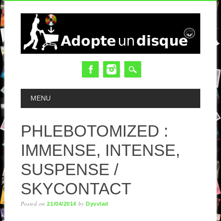
MAIN MENU
MENU
PHLEBOTOMIZED :
IMMENSE, INTENSE,
SUSPENSE /
SKYCONTACT
Posted on
by
21/04/2014
Dyvvlad