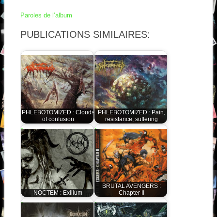
Paroles de l’album
PUBLICATIONS SIMILAIRES:
PHLEBOTOMIZED : Clouds
PHLEBOTOMIZED : Pain,
of confusion
resistance, suffering
BRUTAL AVENGERS :
NOCTEM : Exilium
Chapter II