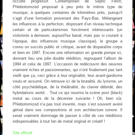
occulte progressif. Contemporain de Septic Flesh,
Phlebotomized proposait à peu près le même type de
musique, à quelques centaines de kilomètres près, puisqu’il
s’agit d’une formation provenant des Pays-Bas. Mélangeant
les influences à la perfection, disposant d’un niveau technique
certain et de particularismes forcément intéressants (un
violoniste à demeure, aujourd’hui banal, mais pas si courant à
l’époque, des influences musique classique), le groupe a
connu un succès public et critique, avant de disparaître corps
et bien en 1997. Encore une reformation en grande pompe ici,
donnant lieu une jolie double réédition, regroupant l’album de
1994 et celui de 1997. L’occasion de redécouvrir des oeuvres
vraiment riches et passionnantes, qui n’ont finalement pas tant
vieilli que ça, ceci grâce à leur originalité, leur avant-gardisme
voulu et assumé. On retrouve ici de la brutalité, du lyrisme, un
côté psychédélique, de la théâtralité, du clavier débridé, des
hybridations world… Tout ce qui nourrira la scène post (black)
metal au cours de la décennie suivante ! Oh, bien sûr,
Phlebotomized n’a pas tout inventé, mais s’est souvent avéré
génial dans ses compositions et son architecture sonore. Il
serait vraiment dommage de passer à côté de ces rééditions
indispensables à tout fan de metal original et créatif !
Site officiel