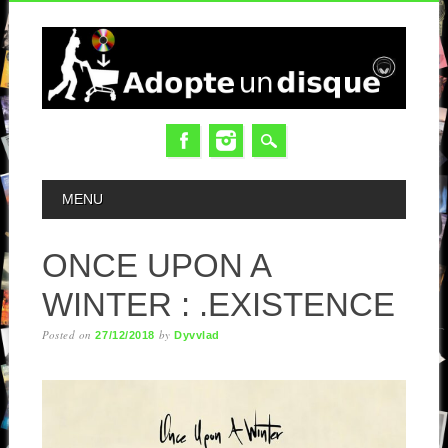
MAIN MENU
MENU
ONCE UPON A
WINTER : .EXISTENCE
Posted on
by
27/12/2018
Dyvvlad