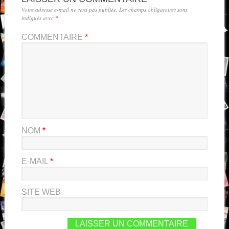
Votre adresse e-mail ne sera pas publiée.
Les champs obligatoires sont
indiqués avec
*
COMMENTAIRE
*
NOM
*
E-MAIL
*
SITE WEB