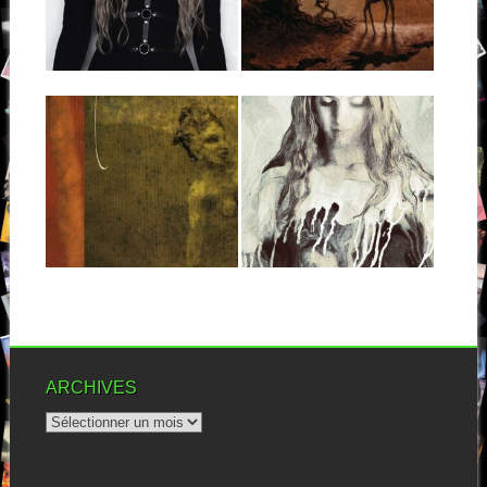
Je l’ai déjà dit, je suis assez
sensible à la musique...
Le duo hongrois est de ces
artistes qui gravitent autour
de...
▶
▶
07.11.15
23.09.14
CAPRICE :
MYRKUR :
ELVENMUSIC
EPONYME
De tous temps, nombreuses
« One-woman band ». Le
ont été les formations à
terme a certainement déjà été
s’arracher la...
utilisé pour parler...
▶
▶
ARCHIVES