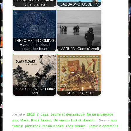
MOON HOOCH : Life on
other planets
BADBADNOTGOOD : IV
THE COMET IS COMING :
Hyper-dimensional
expansion beam
MARUJA : Connla's well
BLACK FLOWER : Future
flora
SCREE : August
Posted in
,
,
,
,
2016
7
Jazz
Jeune et dynamique
Ne se prononce
,
,
,
|
Tagged
pas
Rock
Rock fusion
Un amour fort et durable
jazz
,
,
,
|
fusion
jazz rock
moon hooch
rock fusion
Leave a comment