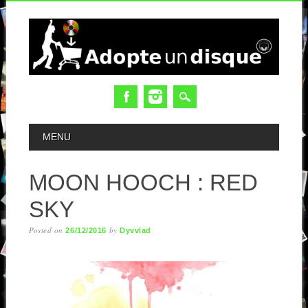
MAIN MENU
MENU
MOON HOOCH : RED
SKY
Posted on
by
26/12/2016
Dyvvlad