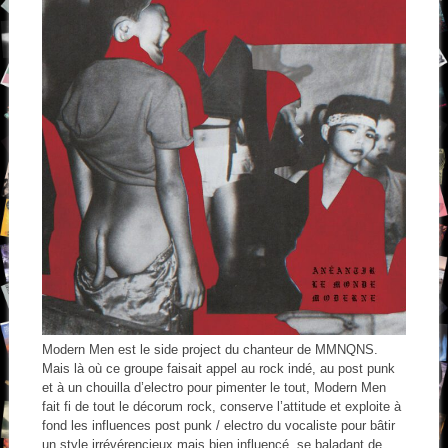
Modern Men est le side project du chanteur de MMNQNS.
Mais là où ce groupe faisait appel au rock indé, au post punk
et à un chouilla d’electro pour pimenter le tout, Modern Men
fait fi de tout le décorum rock, conserve l’attitude et exploite à
fond les influences post punk / electro du vocaliste pour bâtir
un style irrévérencieux mais bien influencé, se baladant de