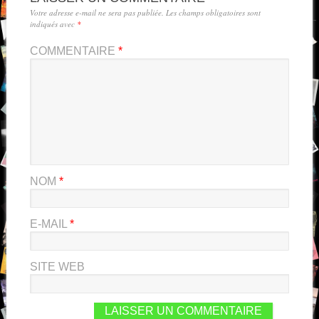
Votre adresse e-mail ne sera pas publiée.
Les champs obligatoires sont
indiqués avec
*
COMMENTAIRE
*
NOM
*
E-MAIL
*
SITE WEB