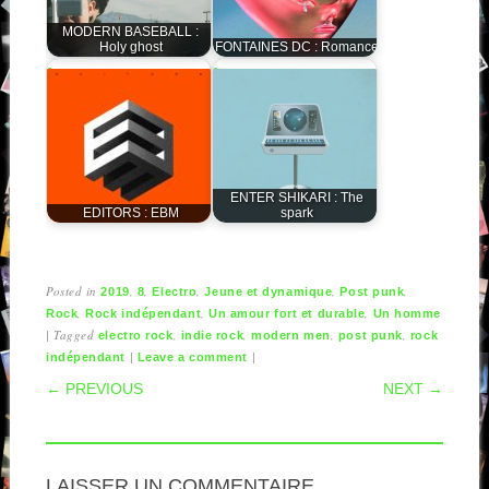
MODERN BASEBALL :
Holy ghost
FONTAINES DC : Romance
ENTER SHIKARI : The
EDITORS : EBM
spark
Posted in
,
,
,
,
,
2019
8
Electro
Jeune et dynamique
Post punk
,
,
,
Rock
Rock indépendant
Un amour fort et durable
Un homme
|
Tagged
,
,
,
,
electro rock
indie rock
modern men
post punk
rock
|
|
indépendant
Leave a comment
POST NAVIGATION
← PREVIOUS
NEXT →
LAISSER UN COMMENTAIRE