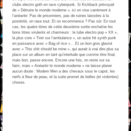
clubs electro goth en rave cyberpunk. Si Kickback prévoyait
de « Détruire le monde moderne », ici on vise carrément à
l’anéantir. Pas de prisonniers, pas de ruines laissées à la
postérité, on rase tout. Et on recommence ? Pas sûr. En tout
cas, les quatre titres de cette deuxième sortie enchaîne les
bons titres virulents et charmeurs : le tube electro pop « XX »,
la plus core « Tirer sur l’ambulance », un autre hit synth punk
en puissance avec « Bag of rice »… Et un bon gros glaviot
avec « This shit should be mine », qui aurait à vrai dire plus sa
place sur un album en tant qu’interlude que comme titre final,
mais bon, passe encore. Encore une fois, on reste sur sa
faim, mais « Anéantir le monde moderne » ne laisse planer
aucun doute : Modern Men a des chevaux sous le capot, les
nerfs à fleur de peau, et la suite promet de belles (et violentes)
choses.