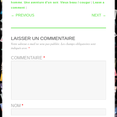
,
,
|
homme
Une aventure d'un soir
Vieux beau / cougar
Leave a
|
comment
POST NAVIGATION
← PREVIOUS
NEXT →
LAISSER UN COMMENTAIRE
Votre adresse e-mail ne sera pas publiée.
Les champs obligatoires sont
indiqués avec
*
COMMENTAIRE
*
NOM
*