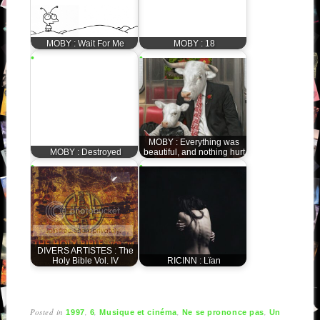
MOBY : Wait For Me
MOBY : 18
MOBY : Everything was
MOBY : Destroyed
beautiful, and nothing hurt
DIVERS ARTISTES : The
Holy Bible Vol. IV
RICINN : Lïan
Posted in
,
,
,
,
1997
6
Musique et cinéma
Ne se prononce pas
Un