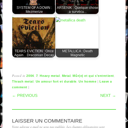
SYSTEM OF A DOWN :
ARSENIK : Quelque chose
Mezmerize
a survécu...
TEARS EVICTION : Once
METALLICA : Death
Again…Draconian Decay
Magnetic
Posted in
,
,
,
,
,
2004
7
Heavy metal
Metal
Mûr(e) et qui s'entretient
,
,
|
Thrash metal
Un amour fort et durable
Un homme
Leave a
|
comment
POST NAVIGATION
← PREVIOUS
NEXT →
LAISSER UN COMMENTAIRE
Votre adresse e-mail ne sera pas publiée.
Les champs obligatoires sont