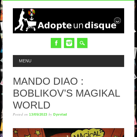
MAIN MENU
MENU
MANDO DIAO :
BOBLIKOV’S MAGIKAL
WORLD
Posted on
by
13/05/2023
Dyvvlad