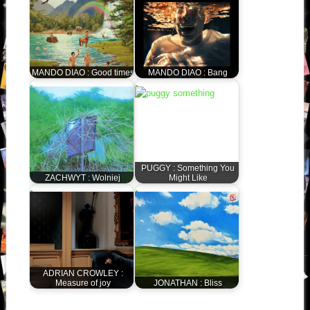
MANDO DIAO : Good times
MANDO DIAO : Bang
PUGGY : Something You
ZACHWYT : Wolniej
Might Like
ADRIAN CROWLEY :
Measure of joy
JONATHAN : Bliss