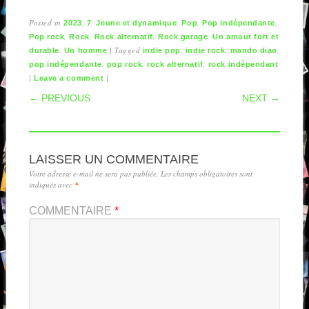
Posted in
,
,
,
,
,
2023
7
Jeune et dynamique
Pop
Pop indépendante
,
,
,
,
Pop rock
Rock
Rock alternatif
Rock garage
Un amour fort et
,
|
Tagged
,
,
,
durable
Un homme
indie pop
indie rock
mando diao
,
,
,
pop indépendante
pop rock
rock alternatif
rock indépendant
|
|
Leave a comment
POST NAVIGATION
← PREVIOUS
NEXT →
LAISSER UN COMMENTAIRE
Votre adresse e-mail ne sera pas publiée.
Les champs obligatoires sont
indiqués avec
*
COMMENTAIRE
*