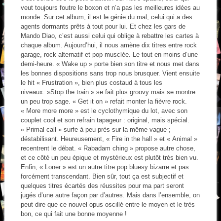
veut toujours foutre le boxon et n’a pas les meilleures idées au
monde. Sur cet album, il est le génie du mal, celui qui a des
agents dormants prêts à tout pour lui. Et chez les gars de
Mando Diao, c’est aussi celui qui oblige à rebattre les cartes à
chaque album. Aujourd’hui, il nous amène dix titres entre rock
garage, rock alternatif et pop musclée. Le tout en moins d’une
demi-heure. « Wake up » porte bien son titre et nous met dans
les bonnes dispositions sans trop nous brusquer. Vient ensuite
le hit « Frustration », bien plus costaud à tous les
niveaux. »Stop the train » se fait plus groovy mais se montre
un peu trop sage. « Get it on » refait monter la fièvre rock.
« More more more » est le cyclothymique du lot, avec son
couplet cool et son refrain tapageur : original, mais spécial.
« Primal call » surfe à peu près sur la même vague ;
déstabilisant. Heureusement, « Fire in the hall » et « Animal »
recentrent le débat. « Rabadam ching » propose autre chose,
et ce côté un peu épique et mystérieux est plutôt très bien vu.
Enfin, « Loner » est un autre titre pop bluesy bizarre et pas
forcément transcendant. Bien sûr, tout ça est subjectif et
quelques titres écartés des réussites pour ma part seront
jugés d’une autre façon par d’autres. Mais dans l’ensemble, on
peut dire que ce nouvel opus oscillé entre le moyen et le très
bon, ce qui fait une bonne moyenne !