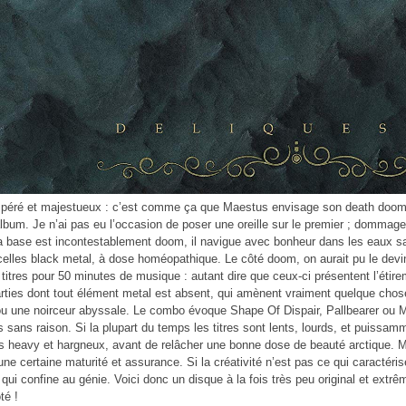
péré et majestueux : c’est comme ça que Maestus envisage son death doom m
bum. Je n’ai pas eu l’occasion de poser une oreille sur le premier ; dommag
sa base est incontestablement doom, il navigue avec bonheur dans les eaux 
celles black metal, à dose homéopathique. Le côté doom, on aurait pu le devin
 titres pour 50 minutes de musique : autant dire que ceux-ci présentent l’étir
rties dont tout élément metal est absent, qui amènent vraiment quelque chose,
 une noirceur abyssale. Le combo évoque Shape Of Dispair, Pallbearer ou My 
s sans raison. Si la plupart du temps les titres sont lents, lourds, et puissa
s heavy et hargneux, avant de relâcher une bonne dose de beauté arctique. 
ne certaine maturité et assurance. Si la créativité n’est pas ce qui caractérise
e qui confine au génie. Voici donc un disque à la fois très peu original et extr
té !