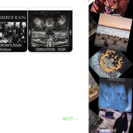
ROW'S RAIN :
Hollow
OMINATION : NGR
NEXT →