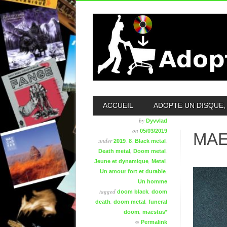
MAIN MENU
ACCUEIL
ADOPTE UN DISQUE, 
by
Dyvvlad
on
05/03/2019
MAE
under
,
,
,
2019
8
Black metal
,
,
Death metal
Doom metal
,
,
Jeune et dynamique
Metal
,
Un amour fort et durable
Un homme
tagged
,
doom black
doom
,
,
death
doom metal
funeral
,
doom
maestus*
∞
Permalink