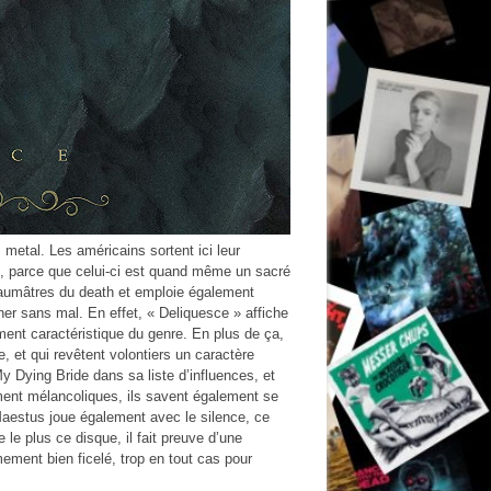
etal. Les américains sortent ici leur
e, parce que celui-ci est quand même un sacré
saumâtres du death et emploie également
er sans mal. En effet, « Deliquesce » affiche
ement caractéristique du genre. En plus de ça,
 et qui revêtent volontiers un caractère
Dying Bride dans sa liste d’influences, et
mment mélancoliques, ils savent également se
Maestus joue également avec le silence, ce
 le plus ce disque, il fait preuve d’une
êmement bien ficelé, trop en tout cas pour