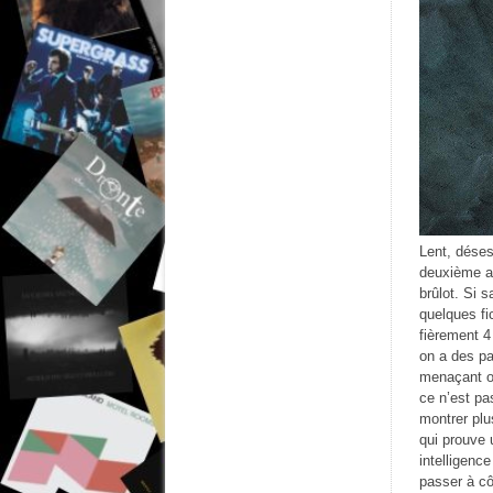
Lent, déses
deuxième al
brûlot. Si 
quelques fi
fièrement 4
on a des pa
menaçant ou
ce n’est pa
montrer plu
qui prouve u
intelligenc
passer à cô