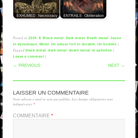
EXHUMED : Necrocracy
ENTRAILS : Obliteration
Posted in
,
,
,
,
,
2024
8
Black metal
Dark metal
Death metal
Jeune
,
,
,
|
et dynamique
Metal
Un amour fort et durable
Un homme
Tagged
,
,
,
|
black metal
dark metal
death metal
in aphelion
|
Leave a comment
POST NAVIGATION
← PREVIOUS
NEXT →
LAISSER UN COMMENTAIRE
Votre adresse e-mail ne sera pas publiée.
Les champs obligatoires sont
indiqués avec
*
COMMENTAIRE
*