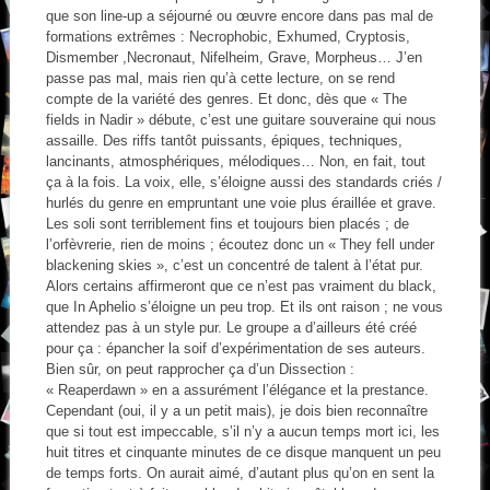
que son line-up a séjourné ou œuvre encore dans pas mal de
formations extrêmes : Necrophobic, Exhumed, Cryptosis,
Dismember ,Necronaut, Nifelheim, Grave, Morpheus… J’en
passe pas mal, mais rien qu’à cette lecture, on se rend
compte de la variété des genres. Et donc, dès que « The
fields in Nadir » débute, c’est une guitare souveraine qui nous
assaille. Des riffs tantôt puissants, épiques, techniques,
lancinants, atmosphériques, mélodiques… Non, en fait, tout
ça à la fois. La voix, elle, s’éloigne aussi des standards criés /
hurlés du genre en empruntant une voie plus éraillée et grave.
Les soli sont terriblement fins et toujours bien placés ; de
l’orfèvrerie, rien de moins ; écoutez donc un « They fell under
blackening skies », c’est un concentré de talent à l’état pur.
Alors certains affirmeront que ce n’est pas vraiment du black,
que In Aphelio s’éloigne un peu trop. Et ils ont raison ; ne vous
attendez pas à un style pur. Le groupe a d’ailleurs été créé
pour ça : épancher la soif d’expérimentation de ses auteurs.
Bien sûr, on peut rapprocher ça d’un Dissection :
« Reaperdawn » en a assurément l’élégance et la prestance.
Cependant (oui, il y a un petit mais), je dois bien reconnaître
que si tout est impeccable, s’il n’y a aucun temps mort ici, les
huit titres et cinquante minutes de ce disque manquent un peu
de temps forts. On aurait aimé, d’autant plus qu’on en sent la