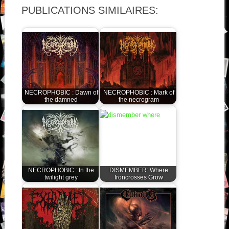
PUBLICATIONS SIMILAIRES:
NECROPHOBIC : Dawn of
NECROPHOBIC : Mark of
the damned
the necrogram
NECROPHOBIC : In the
DISMEMBER: Where
twilight grey
Ironcrosses Grow