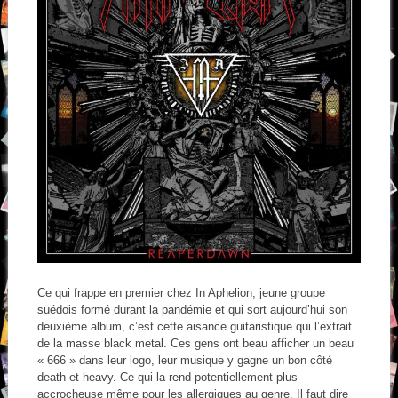
Ce qui frappe en premier chez In Aphelion, jeune groupe
suédois formé durant la pandémie et qui sort aujourd’hui son
deuxième album, c’est cette aisance guitaristique qui l’extrait
de la masse black metal. Ces gens ont beau afficher un beau
« 666 » dans leur logo, leur musique y gagne un bon côté
death et heavy. Ce qui la rend potentiellement plus
accrocheuse même pour les allergiques au genre. Il faut dire