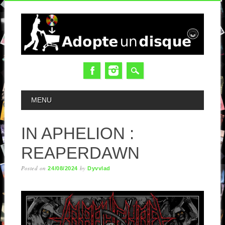
MAIN MENU
MENU
IN APHELION :
REAPERDAWN
Posted on
by
24/08/2024
Dyvvlad