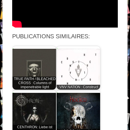
PUBLICATIONS SIMILAIRES:
TRUE FAITH / BLEACHED
CROSS : Columns of
impenetrable light
VNV NATION : Construct
CENTHRON: Liebe ist