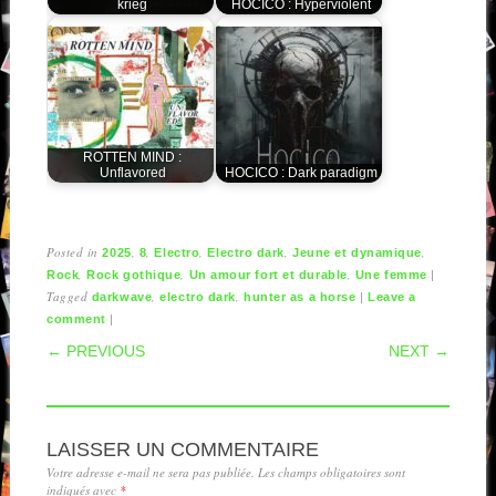
krieg
HOCICO : Hyperviolent
ROTTEN MIND :
Unflavored
HOCICO : Dark paradigm
Posted in
,
,
,
,
,
2025
8
Electro
Electro dark
Jeune et dynamique
,
,
,
|
Rock
Rock gothique
Un amour fort et durable
Une femme
Tagged
,
,
|
darkwave
electro dark
hunter as a horse
Leave a
|
comment
POST NAVIGATION
← PREVIOUS
NEXT →
LAISSER UN COMMENTAIRE
Votre adresse e-mail ne sera pas publiée.
Les champs obligatoires sont
indiqués avec
*