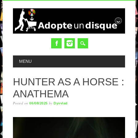
MAIN MENU
MENU
HUNTER AS A HORSE :
ANATHEMA
Posted on
by
06/08/2025
Dyvvlad