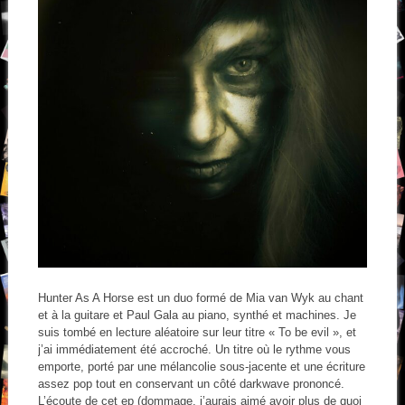
Hunter As A Horse est un duo formé de Mia van Wyk au chant
et à la guitare et Paul Gala au piano, synthé et machines. Je
suis tombé en lecture aléatoire sur leur titre « To be evil », et
j’ai immédiatement été accroché. Un titre où le rythme vous
emporte, porté par une mélancolie sous-jacente et une écriture
assez pop tout en conservant un côté darkwave prononcé.
L’écoute de cet ep (dommage, j’aurais aimé avoir plus de quoi