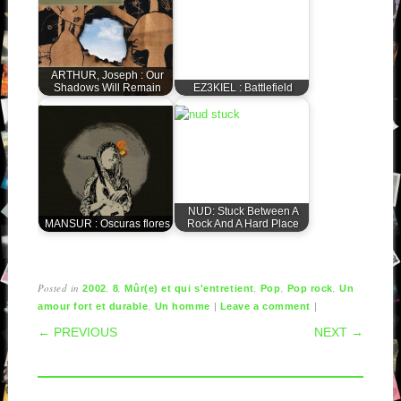
ARTHUR, Joseph : Our
Shadows Will Remain
EZ3KIEL : Battlefield
NUD: Stuck Between A
MANSUR : Oscuras flores
Rock And A Hard Place
Posted in
,
,
,
,
,
2002
8
Mûr(e) et qui s'entretient
Pop
Pop rock
Un
,
|
|
amour fort et durable
Un homme
Leave a comment
POST NAVIGATION
← PREVIOUS
NEXT →