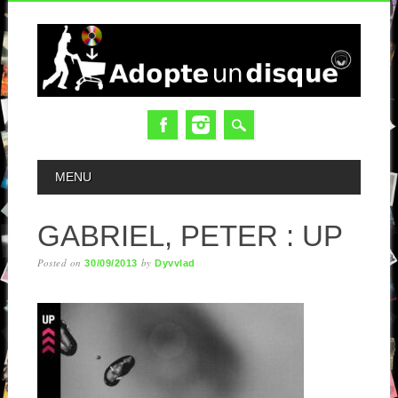
MAIN MENU
MENU
GABRIEL, PETER : UP
Posted on
by
30/09/2013
Dyvvlad