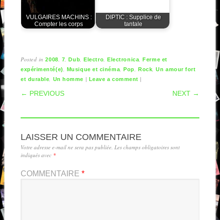
VULGAIRES MACHINS :
DIPTIC : Supplice de
Compter les corps
tantale
Posted in
,
,
,
,
,
2008
7
Dub
Electro
Electronica
Ferme et
,
,
,
,
expérimenté(e)
Musique et cinéma
Pop
Rock
Un amour fort
,
|
|
et durable
Un homme
Leave a comment
POST NAVIGATION
← PREVIOUS
NEXT →
LAISSER UN COMMENTAIRE
Votre adresse e-mail ne sera pas publiée.
Les champs obligatoires sont
indiqués avec
*
COMMENTAIRE
*