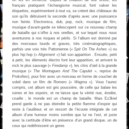
français pratiquent l’échangisme musical, font valser les
étiquettes, expérimentent à tout va, se créent des châteaux de
son qu’ils détruisent la seconde d’après avec une jouissance
non feinte. Electronica, dub, pop, rock, musique de film,
musique d’avant-garde se télescopent sur ce nouveau champ
de bataille qui s’offre à nos oreilles, et sur lequel nous nous
aventurons à nos risques et périls. Si l’album est dominé par
des morceaux lourds et graves, très cinématographiques,
parfois une voix très Pattonienne (
« Spit On The Ashes »
) ou
plus hip hop (
« Alignment »
) fait son apparition . Ensuite, petit
à petit, les éléments électro font leur apparition, et arrivent le
rock le plus sauvage (
« Firedamp »
), les clins d’œil à la grande
musique (
« The Montagues And The Capulet »
, reprise de
Prokofiev), pour finir avec un morceau en forme de coucher de
soleil dans un film de Romero (
« Wagma »
). Vous l’aurez
compris, cet album est gris poussière, de celle qui balaie les
ruines et les espoirs, et ne laisse que la vérité nue, érodée,
cruelle ; le monde est un champ de bataille. Mais Ez3kiel
prend garde à ne pas éteindre la petite flamme d’espoir qui
reste à l’auditeur, et on ressort de l’écoute intégrale de cet
album d’une humeur moins sombre que lui ne l’est, et juste
avec la certitude d’être en présence d’un grand disque, un de
ceux qui redéfinissent un genre.