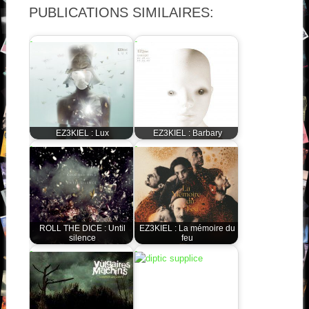
PUBLICATIONS SIMILAIRES:
EZ3KIEL : Lux
EZ3KIEL : Barbary
ROLL THE DICE : Until
EZ3KIEL : La mémoire du
silence
feu