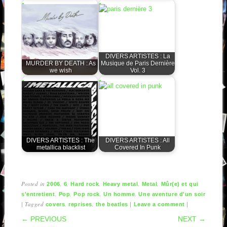
DIVERS ARTISTES : La
MURDER BY DEATH : As
Musique de Paris Dernière
we wish
Vol. 3
DIVERS ARTISTES : The
DIVERS ARTISTES : All
metallica blacklist
Covered In Punk
Posted in
,
,
,
,
,
2006
6
Hard rock
Heavy metal
Metal
Mûr(e) et qui
,
,
,
,
s'entretient
Pop
Pop rock
Un homme
Une aventure d'un soir
|
Tagged
,
,
|
|
covers
reprises
the beatles
Leave a comment
POST NAVIGATION
← PREVIOUS
NEXT →