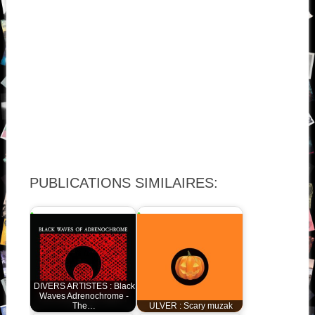
PUBLICATIONS SIMILAIRES:
DIVERS ARTISTES : Black
Waves Adrenochrome -
The…
ULVER : Scary muzak