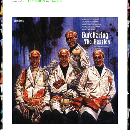
Posted on
by
19/09/2013
Dyvvlad