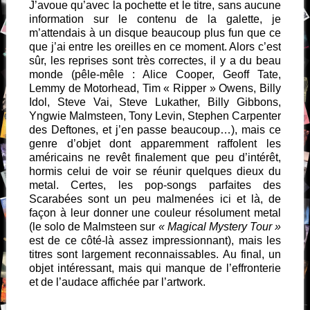
J’avoue qu’avec la pochette et le titre, sans aucune
information sur le contenu de la galette, je
m’attendais à un disque beaucoup plus fun que ce
que j’ai entre les oreilles en ce moment. Alors c’est
sûr, les reprises sont très correctes, il y a du beau
monde (pêle-mêle : Alice Cooper, Geoff Tate,
Lemmy de Motorhead, Tim « Ripper » Owens, Billy
Idol, Steve Vai, Steve Lukather, Billy Gibbons,
Yngwie Malmsteen, Tony Levin, Stephen Carpenter
des Deftones, et j’en passe beaucoup…), mais ce
genre d’objet dont apparemment raffolent les
américains ne revêt finalement que peu d’intérêt,
hormis celui de voir se réunir quelques dieux du
metal. Certes, les pop-songs parfaites des
Scarabées sont un peu malmenées ici et là, de
façon à leur donner une couleur résolument metal
(le solo de Malmsteen sur
« Magical Mystery Tour »
est de ce côté-là assez impressionnant), mais les
titres sont largement reconnaissables. Au final, un
objet intéressant, mais qui manque de l’effronterie
et de l’audace affichée par l’artwork.