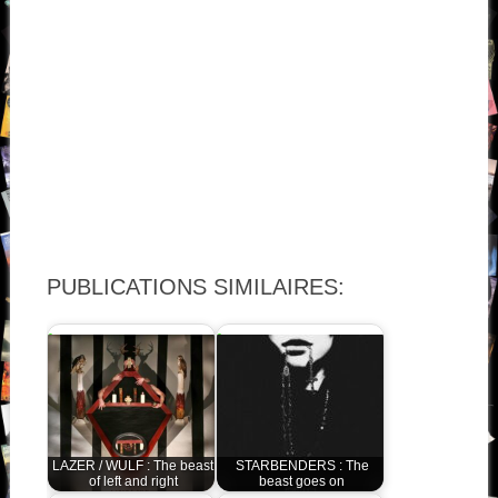
PUBLICATIONS SIMILAIRES:
LAZER / WULF : The beast
STARBENDERS : The
of left and right
beast goes on