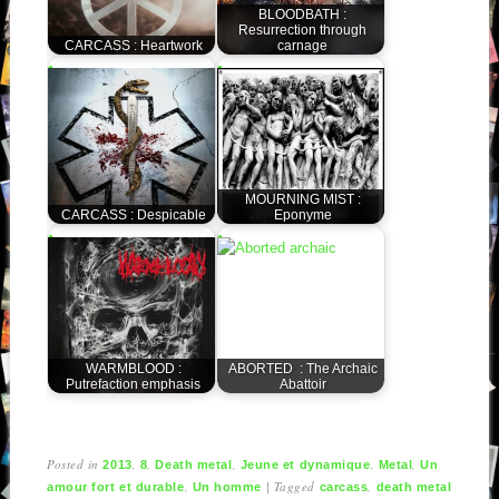
BLOODBATH :
Resurrection through
CARCASS : Heartwork
carnage
MOURNING MIST :
CARCASS : Despicable
Eponyme
WARMBLOOD :
ABORTED : The Archaic
Putrefaction emphasis
Abattoir
Posted in
,
,
,
,
,
2013
8
Death metal
Jeune et dynamique
Metal
Un
,
|
Tagged
,
amour fort et durable
Un homme
carcass
death metal