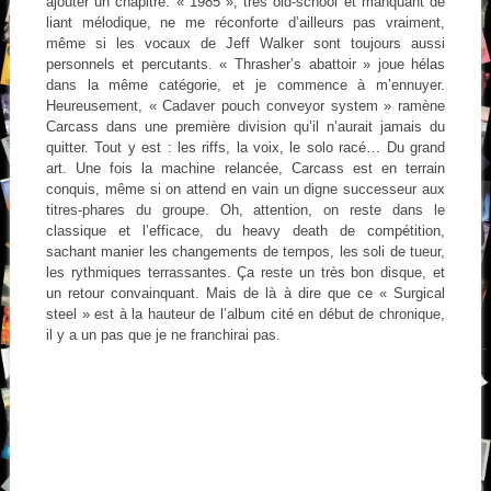
ajouter un chapitre. « 1985 », très old-school et manquant de
liant mélodique, ne me réconforte d’ailleurs pas vraiment,
même si les vocaux de Jeff Walker sont toujours aussi
personnels et percutants. « Thrasher’s abattoir » joue hélas
dans la même catégorie, et je commence à m’ennuyer.
Heureusement, « Cadaver pouch conveyor system » ramène
Carcass dans une première division qu’il n’aurait jamais du
quitter. Tout y est : les riffs, la voix, le solo racé… Du grand
art. Une fois la machine relancée, Carcass est en terrain
conquis, même si on attend en vain un digne successeur aux
titres-phares du groupe. Oh, attention, on reste dans le
classique et l’efficace, du heavy death de compétition,
sachant manier les changements de tempos, les soli de tueur,
les rythmiques terrassantes. Ça reste un très bon disque, et
un retour convainquant. Mais de là à dire que ce « Surgical
steel » est à la hauteur de l’album cité en début de chronique,
il y a un pas que je ne franchirai pas.