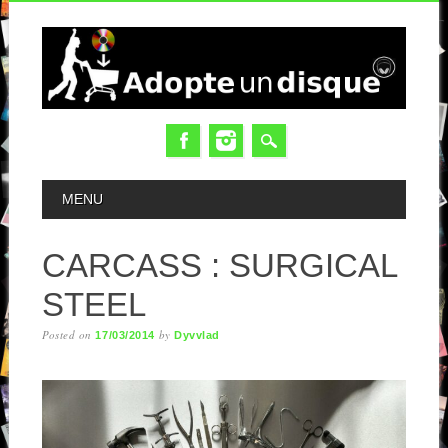
MAIN MENU
MENU
CARCASS : SURGICAL
STEEL
Posted on
by
17/03/2014
Dyvvlad