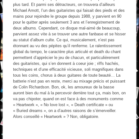
plus tard. Et parmi ses détracteurs, on trouvera d’ailleurs
Michael Amott, l’un des guitaristes qui faisait des pieds et des
mains pour rejoindre le groupe depuis 1988, y parvient en 90
pour le quitter après seulement 3 ans et l’enregistrement de
deux albums. Cependant, ce disque mal-aimé de beaucoup,
parvient assez vite à se trouver une autre fanbase et se hisser
au statut d’album culte. Ce qui, musicalement, n’est pas
étonnant au vu des pépites qu’il renferme. Le ralentissement
global du tempo, le caractère plus articulé et death du chant
permettent d’apprécier le jeu de chacun, et particulièrement
des guitaristes, qui s’en donnent à coeur joie ; riffs hachés,
techniques et d’une efficacité vicieuse, soli magnifiques dans
tous les coins, chorus à deux guitares de toute beauté… La
batterie n’est pas en reste, merci au mixage précis et puissant
de Colin Richardson. Bon, ok, les amoureux de la basse
auront bien du mal à la percevoir derrière tout ça, mais bon, on
va pas chipoter, quand on est face à des monuments comme
« Heartwork », « No love lost », « Death certificate » ou
« Buried dreams », on a d’autres raisons de s’émerveiller.
Alors conseillé « Heartwork » ? Non, obligatoire.