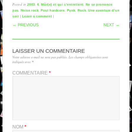
Posted in
,
,
,
2003
6
Mûr(e) et qui s'entretient
Ne se prononce
,
,
,
,
,
pas
Noise rock
Post hardcore
Punk
Rock
Une aventure d'un
|
|
soir
Leave a comment
POST NAVIGATION
← PREVIOUS
NEXT →
LAISSER UN COMMENTAIRE
Votre adresse e-mail ne sera pas publiée.
Les champs obligatoires sont
indiqués avec
*
COMMENTAIRE
*
NOM
*