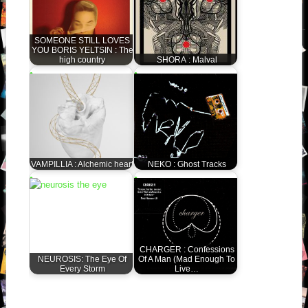
SOMEONE STILL LOVES
YOU BORIS YELTSIN : The
high country
SHORA : Malval
VAMPILLIA : Alchemic heart
NEKO : Ghost Tracks
CHARGER : Confessions
NEUROSIS: The Eye Of
Of A Man (Mad Enough To
Every Storm
Live…