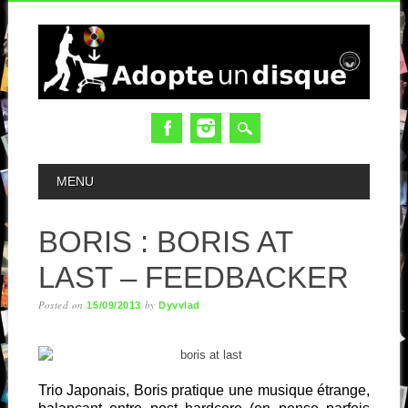
MAIN MENU
MENU
BORIS : BORIS AT
LAST – FEEDBACKER
Posted on
by
15/09/2013
Dyvvlad
Trio Japonais, Boris pratique une musique étrange,