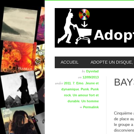
MAIN MENU
ACCUEIL
ADOPTE UN DISQUE, 
by
Dyvvlad
on
12/09/2013
BAY
under
,
,
,
2011
7
Emo
Jeune et
,
,
dynamique
Punk
Punk
,
rock
Un amour fort et
,
durable
Un homme
∞
Permalink
Cinquième a
de place au
le groupe a
disconvien