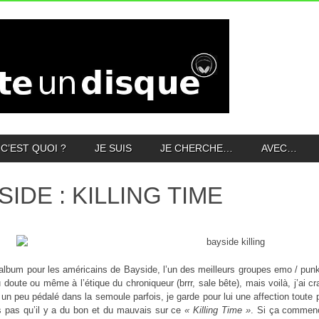
C’EST QUOI ?
JE SUIS
JE CHERCHE…
AVEC…
SIDE : KILLING TIME
lbum pour les américains de Bayside, l’un des meilleurs groupes emo / punk 
 doute ou même à l’étique du chroniqueur (brrr, sale bête), mais voilà, j’ai 
 un peu pédalé dans la semoule parfois, je garde pour lui une affection toute pa
s pas qu’il y a du bon et du mauvais sur ce
« Killing Time »
. Si ça commenc