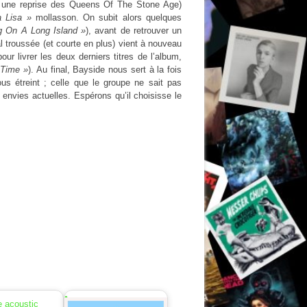
 une reprise des Queens Of The Stone Age)
 Lisa »
mollasson. On subit alors quelques
g On A Long Island »
), avant de retrouver un
l troussée (et courte en plus) vient à nouveau
r livrer les deux derniers titres de l’album,
g Time »
). Au final, Bayside nous sert à la fois
ous étreint ; celle que le groupe ne sait pas
s envies actuelles. Espérons qu’il choisisse le