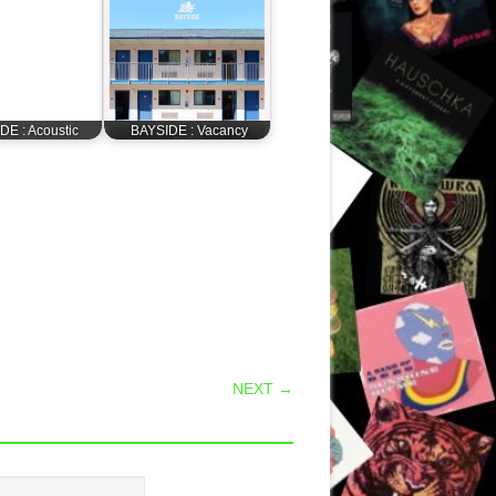
DE : Acoustic
BAYSIDE : Vacancy
NEXT →