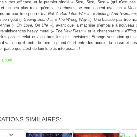
ais très efficace, et le premier single
« Sick, Sick, Sick »
(qui n’est pas
 et un peu plus rock qu’emo, les choses se compliquent avec un
« Mona
ons un peu trop pop (
« It’s Not A Bad Little War », « Sinking And Swimmin
 bon goût (
« Seeing Sound », « The Wrong Way »
). Une ballade pas trop ma
ythme (
« On Love, On Life »
), avant que la machine s’emballe à nouveau pou
 réminiscences heavy metal (
« The New Flesh »
et la chanson-titre
« Killin
plus pop et celui aux guitares les plus incisives. Étrange sensation qui n
 il va, ou qu’il tente de faire le grand écart entre les acquis du passé et se
, parce que c’est de loin le plus intéressant !
l’album
ATIONS SIMILAIRES: