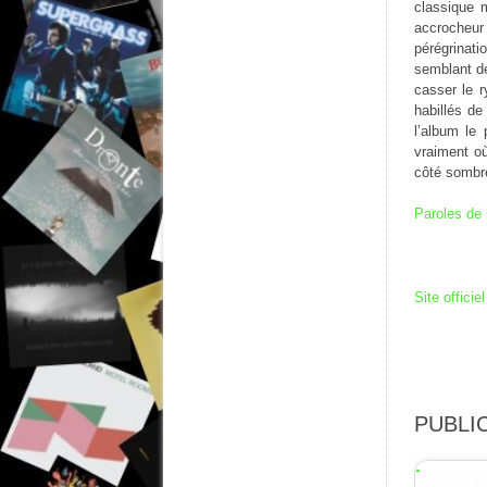
classique m
accrocheur
pérégrinati
semblant de
casser le r
habillés de
l’album le 
vraiment où
côté sombre
Paroles de 
Site officiel
PUBLIC