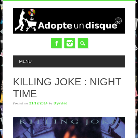
MAIN MENU
MENU
KILLING JOKE : NIGHT
TIME
Posted on
by
21/12/2014
Dyvvlad