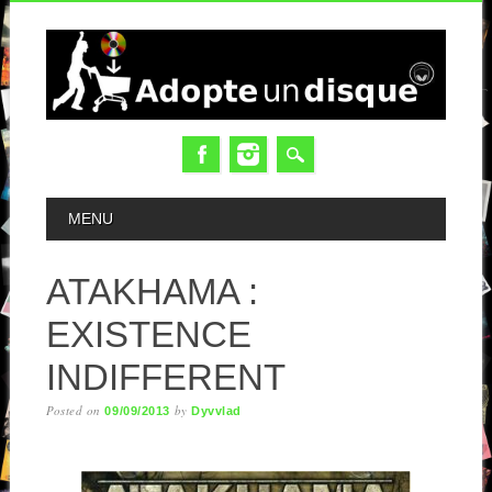
MAIN MENU
MENU
ATAKHAMA :
EXISTENCE
INDIFFERENT
Posted on
by
09/09/2013
Dyvvlad