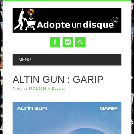
MAIN MENU
MENU
ALTIN GUN : GARIP
Posted on
by
17/03/2026
Dyvvlad