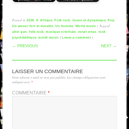
Posted in
,
,
,
,
,
,
2026
8
Afrique
Folk rock
Jeune et dynamique
Pop
,
,
|
Tagged
Un amour fort et durable
Un homme
World music
,
,
,
,
altin gun
folk rock
musique orientale
neset ertas
rock
,
|
|
psychédélique
world music
Leave a comment
POST NAVIGATION
← PREVIOUS
NEXT →
LAISSER UN COMMENTAIRE
Votre adresse e-mail ne sera pas publiée.
Les champs obligatoires sont
indiqués avec
*
COMMENTAIRE
*