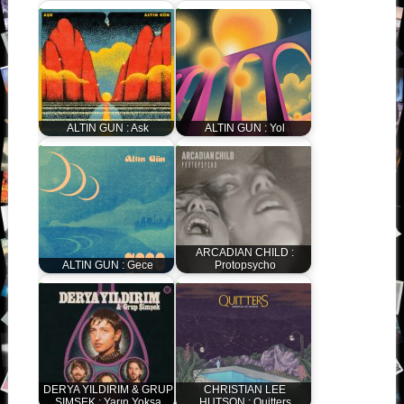
ALTIN GUN : Ask
ALTIN GUN : Yol
ARCADIAN CHILD :
ALTIN GUN : Gece
Protopsycho
DERYA YILDIRIM & GRUP
CHRISTIAN LEE
ŞIMSEK : Yar​ı​n Yoksa
HUTSON : Quitters