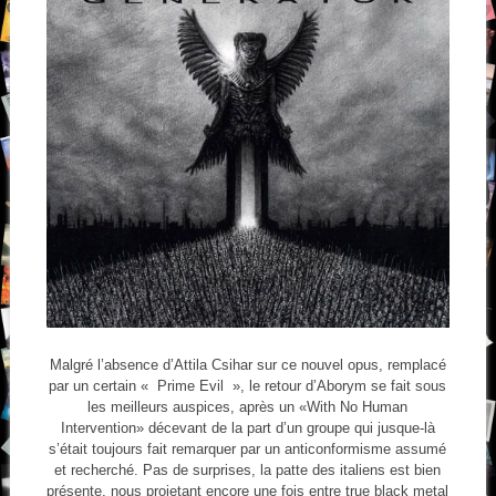
Malgré l’absence d’Attila Csihar sur ce nouvel opus, remplacé
par un certain « Prime Evil », le retour d’Aborym se fait sous
les meilleurs auspices, après un «With No Human
Intervention» décevant de la part d’un groupe qui jusque-là
s’était toujours fait remarquer par un anticonformisme assumé
et recherché. Pas de surprises, la patte des italiens est bien
présente, nous projetant encore une fois entre true black metal