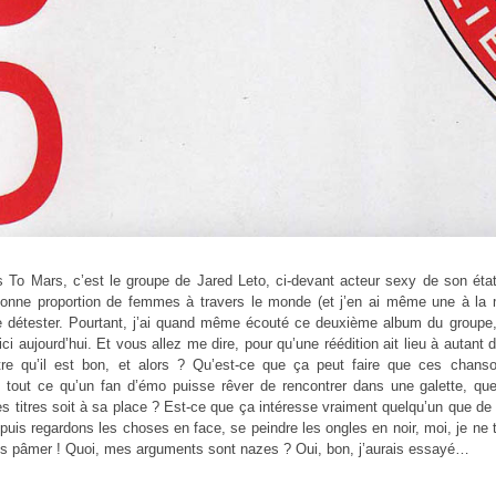
To Mars, c’est le groupe de Jared Leto, ci-devant acteur sexy de son état. C
onne proportion de femmes à travers le monde (et j’en ai même une à l
e détester. Pourtant, j’ai quand même écouté ce deuxième album du groupe, 
ici aujourd’hui. Et vous allez me dire, pour qu’une réédition ait lieu à autant d
tre qu’il est bon, et alors ? Qu’est-ce que ça peut faire que ces chans
t tout ce qu’un fan d’émo puisse rêver de rencontrer dans une galette, qu
es titres soit à sa place ? Est-ce que ça intéresse vraiment quelqu’un que de 
 puis regardons les choses en face, se peindre les ongles en noir, moi, je ne 
us pâmer ! Quoi, mes arguments sont nazes ? Oui, bon, j’aurais essayé…