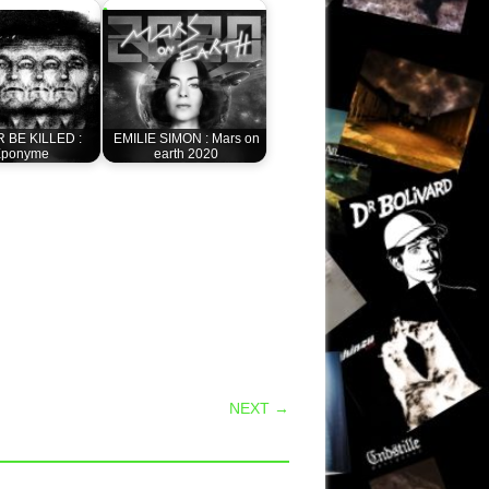
 BE KILLED :
EMILIE SIMON : Mars on
Eponyme
earth 2020
NEXT →