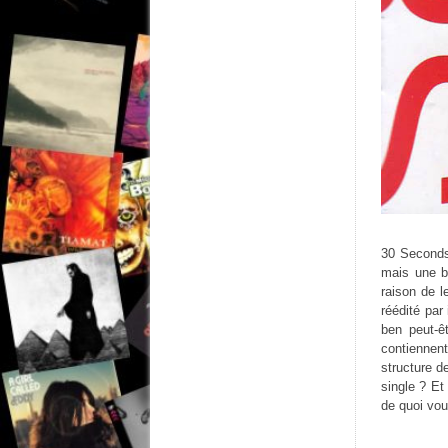
30 Seconds 
mais une b
raison de l
réédité par 
ben peut-ê
contiennen
structure d
single ? Et
de quoi vo