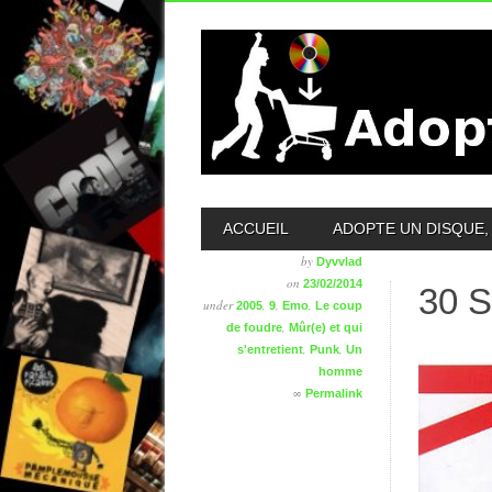
MAIN MENU
ACCUEIL
ADOPTE UN DISQUE, 
by
Dyvvlad
on
23/02/2014
30 
under
,
,
,
2005
9
Emo
Le coup
,
de foudre
Mûr(e) et qui
,
,
s'entretient
Punk
Un
homme
∞
Permalink