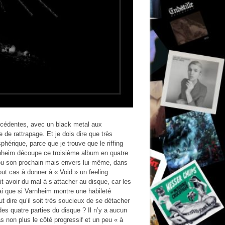
récédentes, avec un black metal aux
 de rattrapage. Et je dois dire que très
phérique, parce que je trouve que le riffing
rnheim découpe ce troisième album en quatre
n ou son prochain mais envers lui-même, dans
ut cas à donner à « Void » un feeling
ait avoir du mal à s’attacher au disque, car les
ai que si Varnheim montre une habileté
 dire qu’il soit très soucieux de se détacher
s quatre parties du disque ? Il n’y a aucun
s non plus le côté progressif et un peu « à