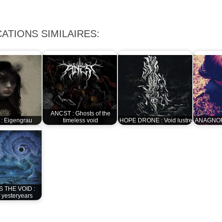
ATIONS SIMILAIRES:
ANCST : Ghosts of the
: Eigengrau
timeless void
HOPE DRONE : Void lustre
ANAGNORI
S THE VOID :
 yesteryears