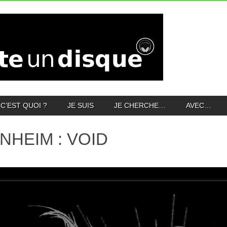
C’EST QUOI ?
JE SUIS
JE CHERCHE…
AVEC…
NHEIM : VOID