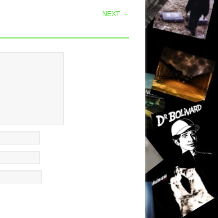
NEXT →