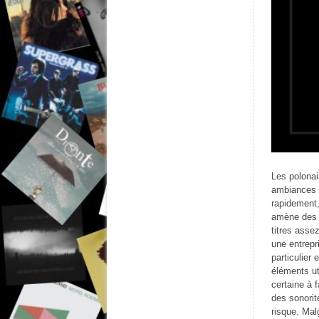
Les polonai
ambiances t
rapidement,
amène des s
titres asse
une entrepr
particulier 
éléments ut
certaine à 
des sonorit
risque. Mal