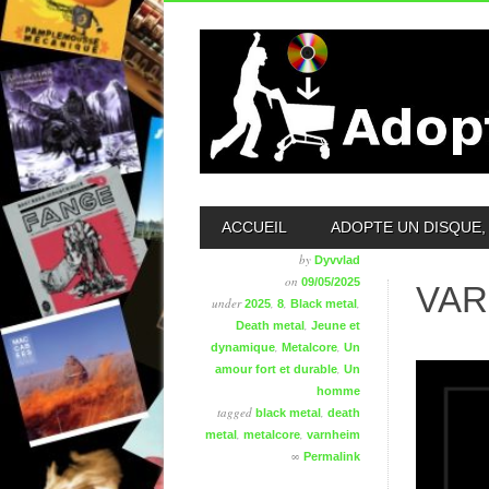
MAIN MENU
ACCUEIL
ADOPTE UN DISQUE, 
by
Dyvvlad
on
09/05/2025
VAR
under
,
,
,
2025
8
Black metal
,
Death metal
Jeune et
,
,
dynamique
Metalcore
Un
,
amour fort et durable
Un
homme
tagged
,
black metal
death
,
,
metal
metalcore
varnheim
∞
Permalink