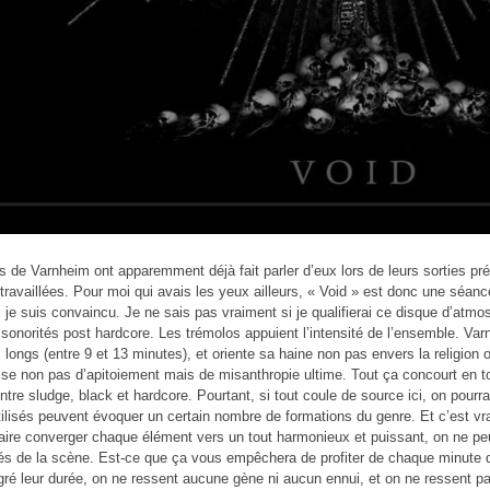
s de Varnheim ont apparemment déjà fait parler d’eux lors de leurs sorties p
ravaillées. Pour moi qui avais les yeux ailleurs, « Void » est donc une séance
 je suis convaincu. Je ne sais pas vraiment si je qualifierai ce disque d’atmos
onorités post hardcore. Les trémolos appuient l’intensité de l’ensemble. Va
z longs (entre 9 et 13 minutes), et oriente sa haine non pas envers la religio
ise non pas d’apitoiement mais de misanthropie ultime. Tout ça concourt en to
entre sludge, black et hardcore. Pourtant, si tout coule de source ici, on pourr
ilisés peuvent évoquer un certain nombre de formations du genre. Et c’est vr
faire converger chaque élément vers un tout harmonieux et puissant, on ne peut
és de la scène. Est-ce que ça vous empêchera de profiter de chaque minute de
gré leur durée, on ne ressent aucune gène ni aucun ennui, et on ne ressent pa