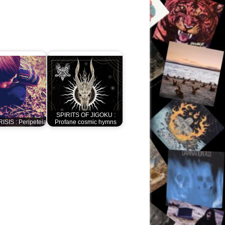
SPIRITS OF JIGOKU :
SIS : Peripeteia
Profane cosmic hymns