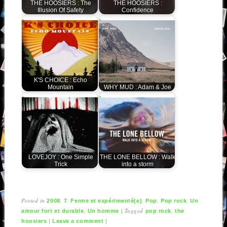
THE HOOSIERS : The
THE HOOSIERS :
Illusion Of Safety
Confidence
K'S CHOICE : Echo
Mountain
WHY MUD : Adam & Joe
LOVEJOY : One Simple
THE LONE BELLOW : Walk
Trick
into a storm
Posted in
,
,
,
,
,
2008
7
Ferme et expérimenté(e)
Pop
Pop rock
Un
,
|
Tagged
,
amour fort et durable
Un homme
pop rock
the
|
|
hoosiers
Leave a comment