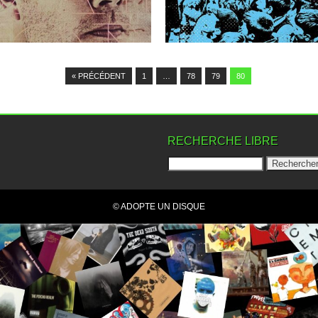
sur...
▶
▶
« PRÉCÉDENT
1
…
78
79
80
RECHERCHE LIBRE
© ADOPTE UN DISQUE