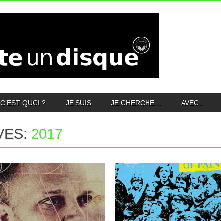
C’EST QUOI ?
JE SUIS
JE CHERCHE…
AVEC…
VES:
2017
17.01.17
11.01.17
DEVIN SHELTON :
DROPKICK MURPHYS : 11
SENSATION
SHORT STORIES OF PAIN
& GLORY
Vous connaissez Emery ? Non ? Et bien,
Emery, c’est l’un des nombreux...
Bon. Il y en a toujours un ici qui traîne