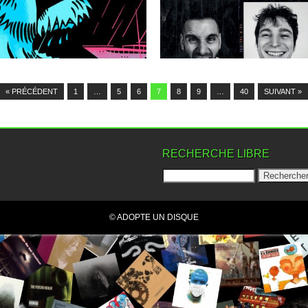
Il était temps ! Le monde était en manque
de Vulves Assassines...
▶
▶
« PRÉCÉDENT
1
…
5
6
7
8
9
…
40
SUIVANT »
RECHERCHE LIBRE
© ADOPTE UN DISQUE