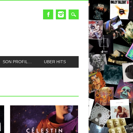
SON PROFIL…
UBER HITS
21.10.22
CELESTIN : DEUXIÈME
ACTE