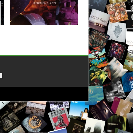
Pas franchement nouveau, mais écouté
tardivement, ce deuxième album du
français...
▶