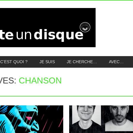
C’EST QUOI ?
JE SUIS
JE CHERCHE…
AVEC…
VES:
CHANSON
06.11.22
02.11.22
LES VULVES
EDGAR : SECRET
ASSASSINES : DAS
KAPITAL
Premier album pour le groupe Edgär, qui
fait le choix audacieux...