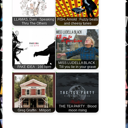
LLAMAS, Dani : Speaking
FISH, Arnold : Fuzzy beats
Thru The Others
and cheesy tunes
MISS LUDELLA BLACK :
FAKE IDEA : 166 bpm
Till you lie in your grave
THE TEA PARTY : Blood
Greg Graffin : Millport
moon rising