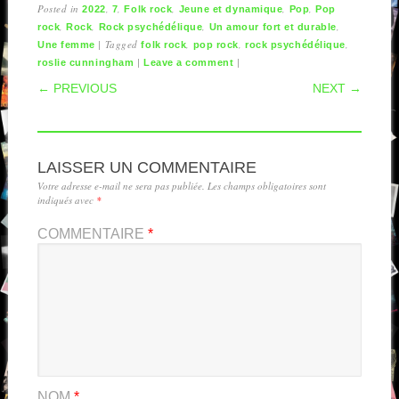
Posted in
,
,
,
,
,
2022
7
Folk rock
Jeune et dynamique
Pop
Pop
,
,
,
,
rock
Rock
Rock psychédélique
Un amour fort et durable
|
Tagged
,
,
,
Une femme
folk rock
pop rock
rock psychédélique
|
|
roslie cunningham
Leave a comment
POST NAVIGATION
← PREVIOUS
NEXT →
LAISSER UN COMMENTAIRE
Votre adresse e-mail ne sera pas publiée.
Les champs obligatoires sont
indiqués avec
*
COMMENTAIRE
*
NOM
*