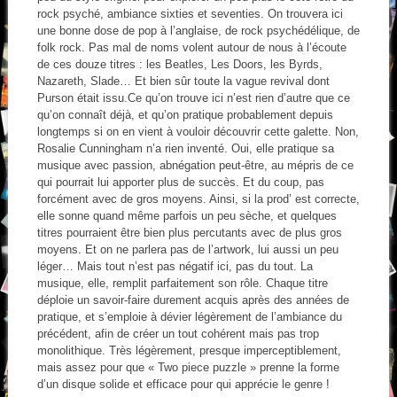
rock psyché, ambiance sixties et seventies. On trouvera ici
une bonne dose de pop à l’anglaise, de rock psychédélique, de
folk rock. Pas mal de noms volent autour de nous à l’écoute
de ces douze titres : les Beatles, Les Doors, les Byrds,
Nazareth, Slade… Et bien sûr toute la vague revival dont
Purson était issu.Ce qu’on trouve ici n’est rien d’autre que ce
qu’on connaît déjà, et qu’on pratique probablement depuis
longtemps si on en vient à vouloir découvrir cette galette. Non,
Rosalie Cunningham n’a rien inventé. Oui, elle pratique sa
musique avec passion, abnégation peut-être, au mépris de ce
qui pourrait lui apporter plus de succès. Et du coup, pas
forcément avec de gros moyens. Ainsi, si la prod’ est correcte,
elle sonne quand même parfois un peu sèche, et quelques
titres pourraient être bien plus percutants avec de plus gros
moyens. Et on ne parlera pas de l’artwork, lui aussi un peu
léger… Mais tout n’est pas négatif ici, pas du tout. La
musique, elle, remplit parfaitement son rôle. Chaque titre
déploie un savoir-faire durement acquis après des années de
pratique, et s’emploie à dévier légèrement de l’ambiance du
précédent, afin de créer un tout cohérent mais pas trop
monolithique. Très légèrement, presque imperceptiblement,
mais assez pour que « Two piece puzzle » prenne la forme
d’un disque solide et efficace pour qui apprécie le genre !