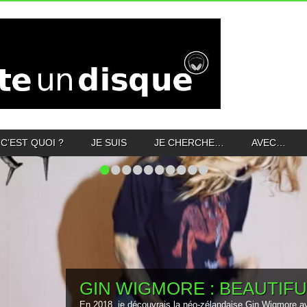
C’EST QUOI ?
JE SUIS
JE CHERCHE…
AVEC…
•
•
•
•
•
•
•
•
•
•
GIN WIGMORE : BEAUTIF
En 2018, je découvrais la néo-zélandaise Gin Wigmore av