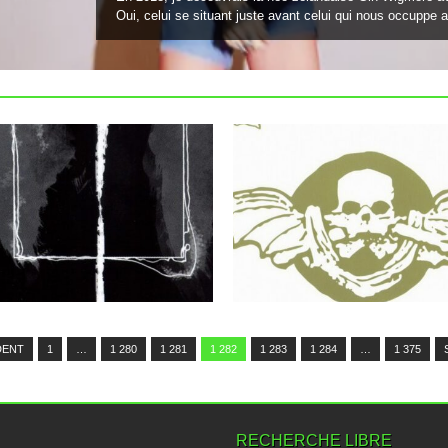
Oui, celui se situant juste avant celui qui nous occuppe au
22.09.13
22.09.13
EPHEL DUATH : THE
ENTOMBED : WHEN IN
PAINTER’S PALETTE
SODOM
J’avoue être passé totalement à côté de
Un ep pour patienter jusqu’au prochain
ce groupe transalpin jusqu’ici,...
album longue durée, les suédois...
▶
▶
DENT
1
…
1 280
1 281
1 282
1 283
1 284
…
1 375
RECHERCHE LIBRE