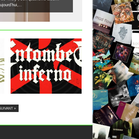
jourd’hui,...
22.09.13
ENTOMBED : INFERNO
Le Entombed 2003 est un grand cru. Sur
la voie du...
▶
SUIVANT »