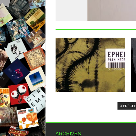
22.09.13
EPHEL DUATH : PAIN
NECESSARY TO KNOW
Tous les fans de metal extrême qui ne
connaîtraient pas encore...
▶
« PRÉCÉ
ARCHIVES