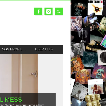
SON PROFIL…
UBER HITS
UL MESS
ec “Ivory”, son quatrième album.