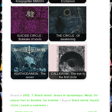
Kriegsgötter MMXXV
Erzdämon
SUICIDE CIRCLE :
THE CIRCLE : Of
Bukkake of souls
awakening
AGATHODAIMON : The
CALLIGRAM : The eye is
seven
the first circle
Posted in
,
,
,
,
,
2022
7
Black metal
Jeune et dynamique
Metal
Un
,
|
Tagged
,
amour fort et durable
Un homme
black metal
mystic
|
|
circle
Leave a comment