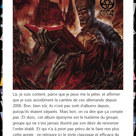
Là, je suis content, parce que je peux me la péter, et affirmer
que je suis assidûment la carrière de ces allemands depuis
2006. Bon, bien sûr, ils n’ont pas sorti d’albums depuis,
puisqu’ils étaient séparés. Mais bon, on va dire que ça compte
pas. Et donc, cet album éponyme est le huitième du groupe,
groupe qui ne s’est jamais illustré par son désir de renverser
l’ordre établi. Et qui n’a à priori pas prévu de le faire non plus
cette année ; on retrouve ici le style classique et efficace du