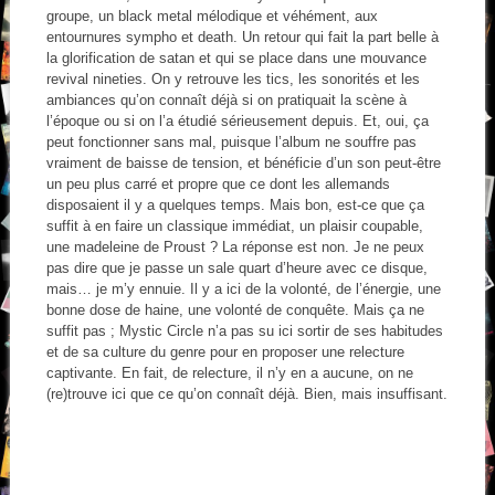
groupe, un black metal mélodique et véhément, aux
entournures sympho et death. Un retour qui fait la part belle à
la glorification de satan et qui se place dans une mouvance
revival nineties. On y retrouve les tics, les sonorités et les
ambiances qu’on connaît déjà si on pratiquait la scène à
l’époque ou si on l’a étudié sérieusement depuis. Et, oui, ça
peut fonctionner sans mal, puisque l’album ne souffre pas
vraiment de baisse de tension, et bénéficie d’un son peut-être
un peu plus carré et propre que ce dont les allemands
disposaient il y a quelques temps. Mais bon, est-ce que ça
suffit à en faire un classique immédiat, un plaisir coupable,
une madeleine de Proust ? La réponse est non. Je ne peux
pas dire que je passe un sale quart d’heure avec ce disque,
mais… je m’y ennuie. Il y a ici de la volonté, de l’énergie, une
bonne dose de haine, une volonté de conquête. Mais ça ne
suffit pas ; Mystic Circle n’a pas su ici sortir de ses habitudes
et de sa culture du genre pour en proposer une relecture
captivante. En fait, de relecture, il n’y en a aucune, on ne
(re)trouve ici que ce qu’on connaît déjà. Bien, mais insuffisant.