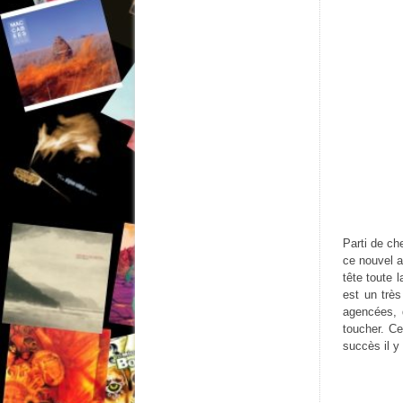
Parti de ch
ce nouvel a
tête toute 
est un trè
agencées, d
toucher. Ce
succès il y 