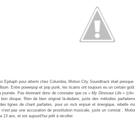
ez Epitaph pour atterrir chez Columbia, Motion City Soundtrack était presque
lbum. Entre powerpop et pop punk, les ricains ont toujours eu un certain goût 
la journée. Pas étonnant donc de constater que ce
« My Dinosaur Life »
(clin
s bon disque. Rien de bien original là-dedans, juste des mélodies parfaite
es lignes de chant parfaites, pour un rock enjoué et énergique, rebelle mais
 n’est pas une accusation de prostitution musicale, juste un constat ; Motio
a 13 ans, et est aujourd’hui prêt à récolter.