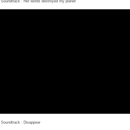
 Soundtrack : Her words destroyed my planet
 Soundtrack : Disappear