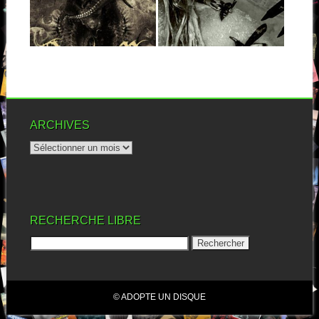
Il y a quelques temps, Noctem
déjà...
m’avait mis une belle claque...
▶
▶
ARCHIVES
RECHERCHE LIBRE
© ADOPTE UN DISQUE