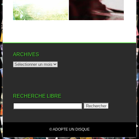
L’année dernière, je
Fax Gang est un collectif de
découvrais le premier album
compositeurs et interprètes
de Fax Gang. Est-ce...
d’un peu...
▶
▶
ARCHIVES
RECHERCHE LIBRE
© ADOPTE UN DISQUE