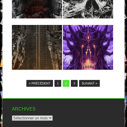
Auteur d’un premier album
remarqué dont je n’ai
Difficile de se tromper sur le
malheureusement pas eu...
contenu de ce disque en...
▶
▶
20.12.17
19.08.17
NERO DOCTRINE :
DAWN OF
II – INTERITUS
DISEASE :
ASCENSION GATE
Nos cousins germains de
Nero Doctrine viennent
Dawn Of Disease est un
aujourd’hui nous rendre
groupe de death mélodique
visite...
allemand formé...
▶
▶
« PRÉCÉDENT
1
2
3
SUIVANT »
ARCHIVES