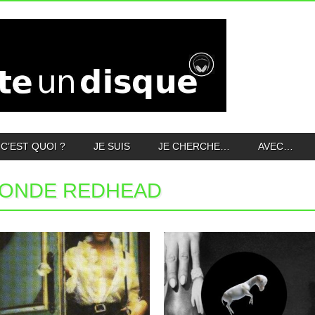
C’EST QUOI ?
JE SUIS
JE CHERCHE…
AVEC…
LONDE REDHEAD
11.11.14
12.09.14
BLONDE REDHEAD :
BLONDE REDHEAD :
MISERY IS A BUTTERFLY
BARRAGAN
Ma première rencontre avec les New-
On se rendait bien compte, depuis
Yorkais de Blonde Redhead fut
« 23 », que la musique de...